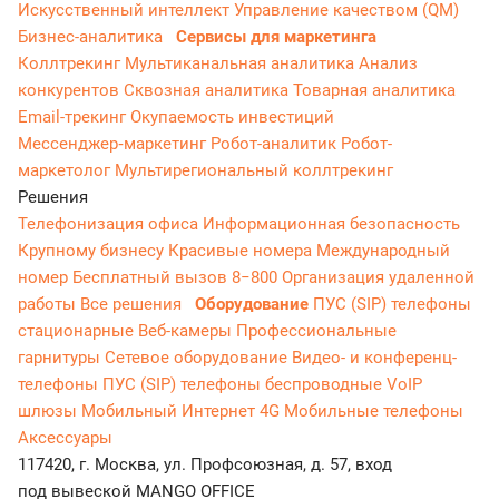
Искусственный интеллект
Управление качеством (QM)
Бизнес-аналитика
Сервисы для маркетинга
Коллтрекинг
Мультиканальная аналитика
Анализ
конкурентов
Сквозная аналитика
Товарная аналитика
Email-трекинг
Окупаемость инвестиций
Мессенджер‑маркетинг
Робот-аналитик
Робот-
маркетолог
Мультирегиональный коллтрекинг
Решения
Телефонизация офиса
Информационная безопасность
Крупному бизнесу
Красивые номера
Международный
номер
Бесплатный вызов 8−800
Организация удаленной
работы
Все решения
Оборудование
ПУС (SIP) телефоны
стационарные
Веб-камеры
Профессиональные
гарнитуры
Сетевое оборудование
Видео- и конференц-
телефоны
ПУС (SIP) телефоны беспроводные
VoIP
шлюзы
Мобильный Интернет 4G
Мобильные телефоны
Аксессуары
117420, г. Москва, ул. Профсоюзная, д. 57, вход
под вывеской MANGO OFFICE