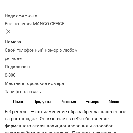
и задачи
Виды ребрендинга
Этапы ребрендинга
Частые
Колл-центр
ошибки
Примеры удачного и неудачного ребрендинга
Как
Недвижимость
измерять эффективность
Что важно запомнить
Все решения MANGO OFFICE
Чтобы идти в ногу со временем, многие организации
приходят к необходимости внутреннего и внешнего
обновления. Как правило, оно затрагивает не только
Номера
визуальную составляющую (фирменный стиль),
Свой телефонный номер в любом
например, логотип, упаковку, оформление магазинов, но
регионе
и позиционирование фирмы на рынке.
Подключить
Рассказываем, что такое ребрендинг компании, зачем и
8-800
как его проводят.
Местные городские номера
Тарифы на связь
Что такое ребрендинг
Поиск
Продукты
Решения
Номера
Меню
Ребрендинг — это изменение образа бренда, нацеленное
на рост продаж. Он включает в себя обновление
фирменного стиля, позиционирования и способов