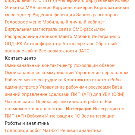
Виртуальная АТС
ИПТ (IP-телефония)
Виртуальный номер
Этикетка
МАВ сервис
Карусель номеров
Корпоративный
мессенджер
Видеоконференции
Запись разговоров
Голосовое меню
Мобильный личный кабинет
Виртуальная магистраль связи
СМС-рассылки
Распределение звонков
Манго Мобайл
Интеграция с
ОПДкРК
Автоинформатор
Автосекретарь
Обратный
звонок с сайта
Все возможности ВАТС
Контакт-центр
Омниканальный контакт-центр
Исходящий обзвон
Омниканальные коммуникации
Управление персоналом
Рабочее место сотрудника
Конструктор отчетов
Робот-
администратор
Управление рабочими ресурсами
База
знаний
Управление сделками
ПИП (API) для УВК (CRM)
Чат для сайта
Оценка эффективности работы
Все
возможности колл-центра
Интеграции
Интеграции по
ПИП (API)
Вебхуки
Интеграция с 1С
Все интеграции
Роботы и аналитика
Голосовой робот
Чат-бот
Речевая аналитика