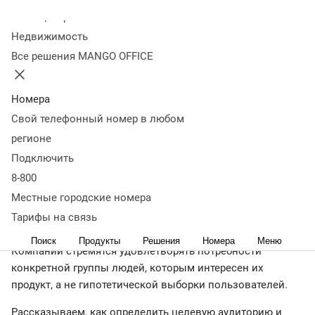
Колл-центр
20 января 2022
56 918
Недвижимость
Оглавление
Все решения MANGO OFFICE
Что такое целевая аудитория и зачем ее
изучать
Характеристики ЦА
Основные виды ЦА
Зачем
сегментировать ЦА
Где искать информацию о
Номера
ЦА
Составление портрета ЦА
Как меняется ЦА
Как
Свой телефонный номер в любом
протестировать ЦА
Сервисы для исследования
регионе
ЦА
Ошибки в определении ЦА
Что важно запомнить
Подключить
← Читать Журнал
8-800
Местные городские номера
Тарифы на связь
Изучать целевую аудиторию необходимо на любой
стадии разработки продукта — от идеи до продвижения.
Поиск
Продукты
Решения
Номера
Меню
Компании стремятся удовлетворять потребности
конкретной группы людей, которым интересен их
продукт, а не гипотетической выборки пользователей.
Рассказываем, как определить целевую аудиторию и