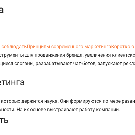
а
о соблюдать
Принципы современного маркетинга
Коротко о
трументы для продвижения бренда, увеличения клиентско
еся слоганы, разрабатывают чат-ботов, запускают реклам
етинга
 которых держится наука. Они формируются по мере разви
ности. На их основе выстраивают работу компании.
ть