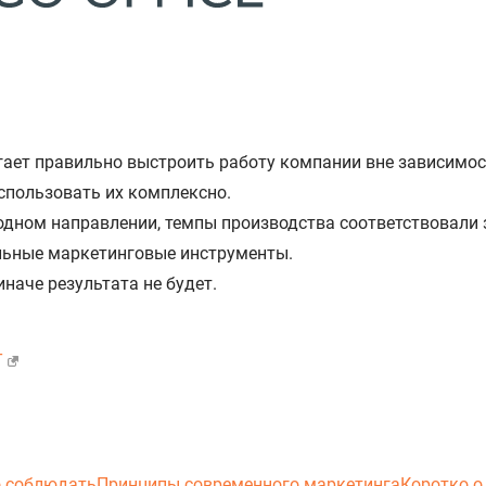
ает правильно выстроить работу компании вне зависимос
спользовать их комплексно.
 одном направлении, темпы производства соответствовали 
льные маркетинговые инструменты.
наче результата не будет.
T
о соблюдать
Принципы современного маркетинга
Коротко о