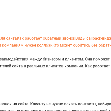
для сайта
Как работает обратный звонок
Виды callback-вид
 компаниям нужен коллбэк
Кто может обойтись без обрат
 взаимодействия между бизнесом и клиентом. Она поможет
телей сайта в реальных клиентов компании. Как работает 
онок на сайте. Клиенту не нужно искать контакты, набира
ходится на странице или кликает по кнопке с телефонной 