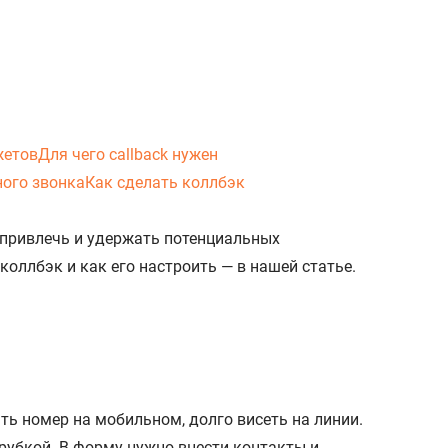
жетов
Для чего callback нужен
ного звонка
Как сделать коллбэк
 привлечь и удержать потенциальных
коллбэк и как его настроить — в нашей статье.
ть номер на мобильном, долго висеть на линии.
трубкой. В форму нужно внести контакты и