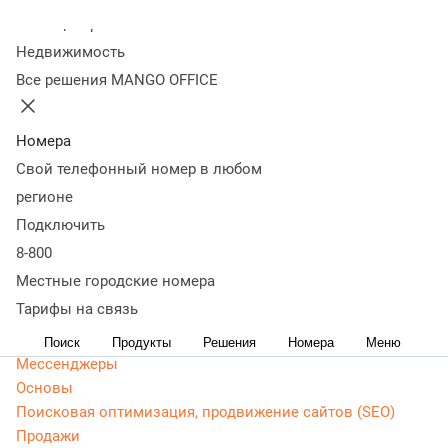
Колл-центр
Статьи, обзоры, ТОПы, идеи и советы для развития
Недвижимость
бизнеса. Энциклопедия маркетолога, Основы -
Все решения MANGO OFFICE
актуальная, живая и понятная информация доступным
языком.
Номера
CRM маркетинг
Свой телефонный номер в любом
Аналитика
Веб-аналитика
регионе
Веб-разработка
Подключить
Контекстная реклама
8-800
Google Adwords (ADS)
Местные городские номера
Яндекс Директ
Тарифы на связь
Контент-маркетинг
Поиск
Продукты
Решения
Номера
Меню
Мессенджеры
Основы
Поисковая оптимизация, продвижение сайтов (SEO)
Продажи