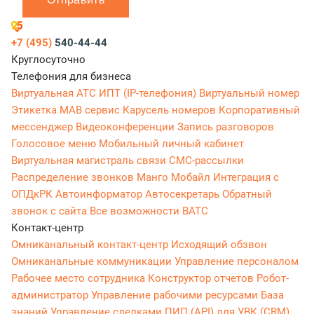
+7 (495)
540-44-44
Круглосуточно
Телефония для бизнеса
Виртуальная АТС
ИПТ (IP-телефония)
Виртуальный номер
Этикетка
МАВ сервис
Карусель номеров
Корпоративный
мессенджер
Видеоконференции
Запись разговоров
Голосовое меню
Мобильный личный кабинет
Виртуальная магистраль связи
СМС-рассылки
Распределение звонков
Манго Мобайл
Интеграция с
ОПДкРК
Автоинформатор
Автосекретарь
Обратный
звонок с сайта
Все возможности ВАТС
Контакт-центр
Омниканальный контакт-центр
Исходящий обзвон
Омниканальные коммуникации
Управление персоналом
Рабочее место сотрудника
Конструктор отчетов
Робот-
администратор
Управление рабочими ресурсами
База
знаний
Управление сделками
ПИП (API) для УВК (CRM)