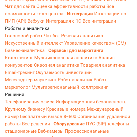
Чат для сайта
Оценка эффективности работы
Все
возможности колл-центра
Интеграции
Интеграции по
ПИП (API)
Вебхуки
Интеграция с 1С
Все интеграции
Роботы и аналитика
Голосовой робот
Чат-бот
Речевая аналитика
Искусственный интеллект
Управление качеством (QM)
Бизнес-аналитика
Сервисы для маркетинга
Коллтрекинг
Мультиканальная аналитика
Анализ
конкурентов
Сквозная аналитика
Товарная аналитика
Email-трекинг
Окупаемость инвестиций
Мессенджер‑маркетинг
Робот-аналитик
Робот-
маркетолог
Мультирегиональный коллтрекинг
Решения
Телефонизация офиса
Информационная безопасность
Крупному бизнесу
Красивые номера
Международный
номер
Бесплатный вызов 8−800
Организация удаленной
работы
Все решения
Оборудование
ПУС (SIP) телефоны
стационарные
Веб-камеры
Профессиональные