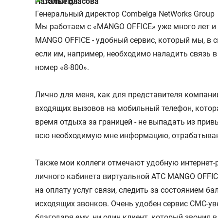
Наталья Власова
Генеральный директор Combelga NetWorks Group
Мы работаем с «MANGO OFFICE» уже много лет и
MANGO OFFICE - удобный сервис, который мы, в 
если им, например, необходимо наладить связь в
номер «8-800».
Лично для меня, как для представителя компани
входящих вызовов на мобильный телефон, котора
время отдыха за границей - не выпадать из при
всю необходимую мне информацию, отрабатываю 
Также мои коллеги отмечают удобную интернет-
личного кабинета виртуальной АТС MANGO OFFIC
на оплату услуг связи, следить за состоянием б
исходящих звонков. Очень удобен сервис СМС-уве
благодаря ему, ни один клиент, который звонил в