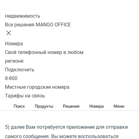
2) нажмите в боковом меню на пункт
Виртуальная
Колл-центр
АТС
и выберите пункт
Обзорная панель
:
Недвижимость
Все решения MANGO OFFICE
3) в личном кабинете в разделе
"Настройки АТС"
выберите пункт
"Дополнительные настройки"
.
Номера
Свой телефонный номер в любом
регионе
4) откройте вкладку
"Отправка SMS"
. Здесь Вы
Подключить
можете выбрать имя отправителя. В примере на
8-800
скриншоте указан
COM-PRO
. Это значит, что
Местные городские номера
пользователь на телефоне увидит именно это имя
Тарифы на связь
отправителя. Вы можете оставить его, либо выбрать
Поиск
Продукты
Решения
Номера
Меню
из списка другое.
5) далее Вам потребуется приложение для отправки
самого сообщения. Вы можете воспользоваться