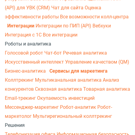
(API) для УВК (CRM)
Чат для сайта
Оценка
эффективности работы
Все возможности колл-центра
Интеграции
Интеграции по ПИП (API)
Вебхуки
Интеграция с 1С
Все интеграции
Роботы и аналитика
Голосовой робот
Чат-бот
Речевая аналитика
Искусственный интеллект
Управление качеством (QM)
Бизнес-аналитика
Сервисы для маркетинга
Коллтрекинг
Мультиканальная аналитика
Анализ
конкурентов
Сквозная аналитика
Товарная аналитика
Email-трекинг
Окупаемость инвестиций
Мессенджер‑маркетинг
Робот-аналитик
Робот-
маркетолог
Мультирегиональный коллтрекинг
Решения
Телефонизация офиса
Информационная безопасность