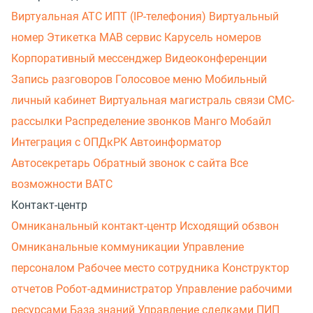
Виртуальная АТС
ИПТ (IP-телефония)
Виртуальный
номер
Этикетка
МАВ сервис
Карусель номеров
Корпоративный мессенджер
Видеоконференции
Запись разговоров
Голосовое меню
Мобильный
личный кабинет
Виртуальная магистраль связи
СМС-
рассылки
Распределение звонков
Манго Мобайл
Интеграция с ОПДкРК
Автоинформатор
Автосекретарь
Обратный звонок с сайта
Все
возможности ВАТС
Контакт-центр
Омниканальный контакт-центр
Исходящий обзвон
Омниканальные коммуникации
Управление
персоналом
Рабочее место сотрудника
Конструктор
отчетов
Робот-администратор
Управление рабочими
ресурсами
База знаний
Управление сделками
ПИП