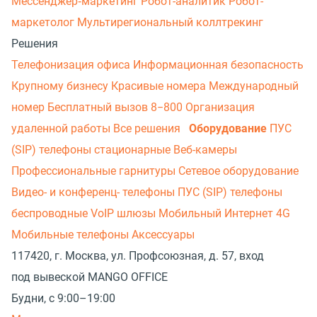
Мессенджер‑маркетинг
Робот-аналитик
Робот-
маркетолог
Мультирегиональный коллтрекинг
Решения
Телефонизация офиса
Информационная безопасность
Крупному бизнесу
Красивые номера
Международный
номер
Бесплатный вызов 8−800
Организация
удаленной работы
Все решения
Оборудование
ПУС
(SIP) телефоны стационарные
Веб-камеры
Профессиональные гарнитуры
Сетевое оборудование
Видео- и конференц- телефоны
ПУС (SIP) телефоны
беспроводные
VoIP шлюзы
Мобильный Интернет 4G
Мобильные телефоны
Аксессуары
117420, г. Москва, ул. Профсоюзная, д. 57, вход
под вывеской MANGO OFFICE
Будни, с 9:00–19:00