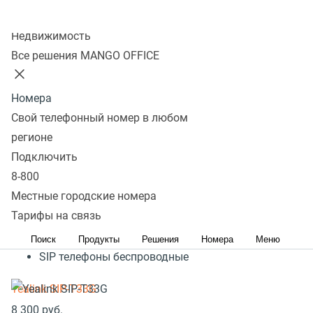
Колл-центр
Waiting
Недвижимость
Все решения MANGO OFFICE
Для того чтобы включить или выключить режим
ожидания Вам необходимо
Номера
Свой телефонный номер в любом
Шаг 1
. Взять трубку Yealink.
регионе
Подключить
Шаг 2
. Меню -> Функции -> Режим ожидания ->
8-800
Выключено/Включено -> Сохранить.
Местные городские номера
Популярное оборудование
Тарифы на связь
SIP телефоны стационарные
Поиск
Продукты
Решения
Номера
Меню
SIP телефоны беспроводные
Yealink SIP-T33G
8 300
руб.