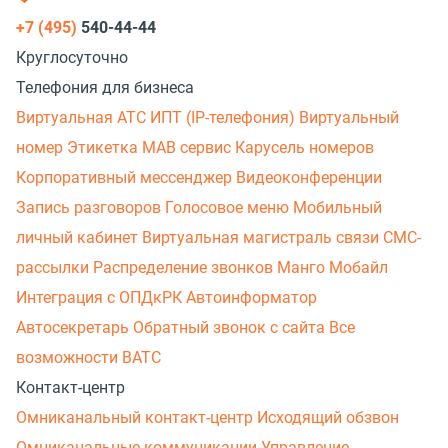
+7 (495)
540-44-44
Круглосуточно
Телефония для бизнеса
Виртуальная АТС
ИПТ (IP-телефония)
Виртуальный
номер
Этикетка
МАВ сервис
Карусель номеров
Корпоративный мессенджер
Видеоконференции
Запись разговоров
Голосовое меню
Мобильный
личный кабинет
Виртуальная магистраль связи
СМС-
рассылки
Распределение звонков
Манго Мобайл
Интеграция с ОПДкРК
Автоинформатор
Автосекретарь
Обратный звонок с сайта
Все
возможности ВАТС
Контакт-центр
Омниканальный контакт-центр
Исходящий обзвон
Омниканальные коммуникации
Управление