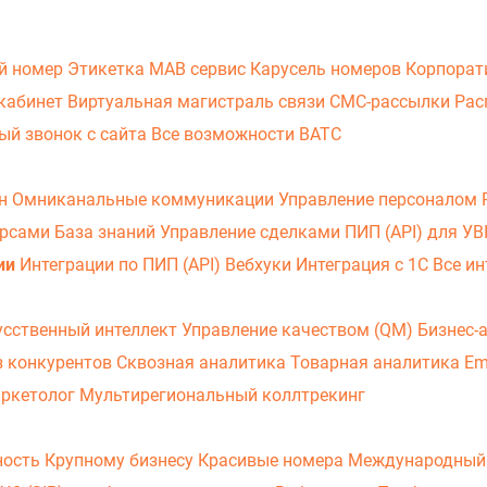
й номер
Этикетка
МАВ сервис
Карусель номеров
Корпорат
кабинет
Виртуальная магистраль связи
СМС-рассылки
Рас
ый звонок с сайта
Все возможности ВАТС
он
Омниканальные коммуникации
Управление персоналом
урсами
База знаний
Управление сделками
ПИП (API) для У
ии
Интеграции по ПИП (API)
Вебхуки
Интеграция с 1С
Все ин
усственный интеллект
Управление качеством (QM)
Бизнес-
з конкурентов
Сквозная аналитика
Товарная аналитика
Em
аркетолог
Мультирегиональный коллтрекинг
ность
Крупному бизнесу
Красивые номера
Международный