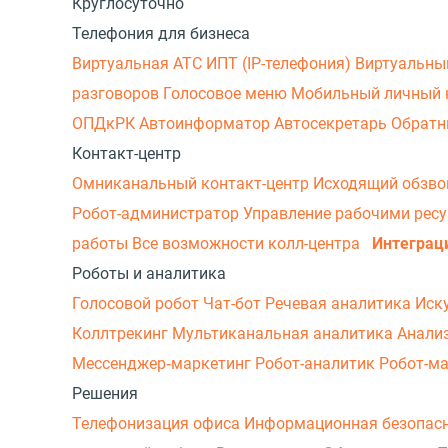
Круглосуточно
Телефония для бизнеса
Виртуальная АТС
ИПТ (IP-телефония)
Виртуальны
разговоров
Голосовое меню
Мобильный личный 
ОПДкРК
Автоинформатор
Автосекретарь
Обратн
Контакт-центр
Омниканальный контакт-центр
Исходящий обзв
Робот-администратор
Управление рабочими рес
работы
Все возможности колл-центра
Интеграц
Роботы и аналитика
Голосовой робот
Чат-бот
Речевая аналитика
Иск
Коллтрекинг
Мультиканальная аналитика
Анали
Мессенджер‑маркетинг
Робот-аналитик
Робот-м
Решения
Телефонизация офиса
Информационная безопас