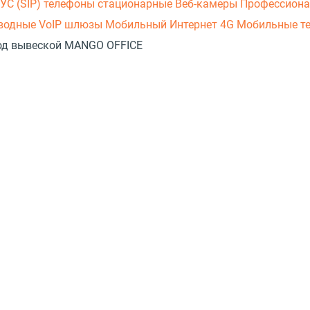
УС (SIP) телефоны стационарные
Веб-камеры
Профессиона
оводные
VoIP шлюзы
Мобильный Интернет 4G
Мобильные т
 под вывеской MANGO OFFICE