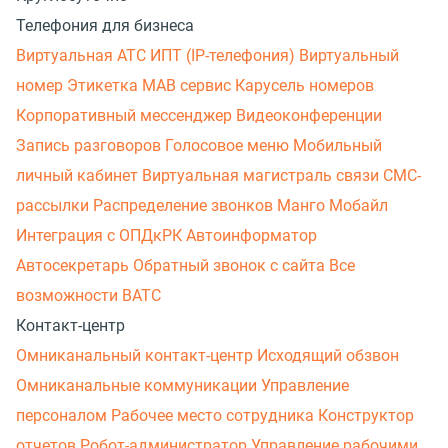
Телефония для бизнеса
Виртуальная АТС
ИПТ (IP-телефония)
Виртуальный
номер
Этикетка
МАВ сервис
Карусель номеров
Корпоративный мессенджер
Видеоконференции
Запись разговоров
Голосовое меню
Мобильный
личный кабинет
Виртуальная магистраль связи
СМС-
рассылки
Распределение звонков
Манго Мобайл
Интеграция с ОПДкРК
Автоинформатор
Автосекретарь
Обратный звонок с сайта
Все
возможности ВАТС
Контакт-центр
Омниканальный контакт-центр
Исходящий обзвон
Омниканальные коммуникации
Управление
персоналом
Рабочее место сотрудника
Конструктор
отчетов
Робот-администратор
Управление рабочими