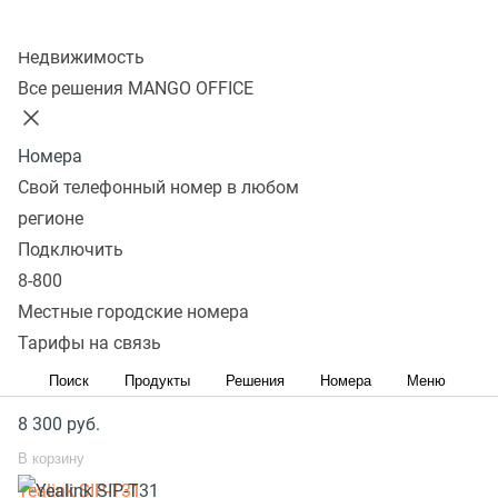
шестерёнку
(находится сверху на правой
Колл-центр
силиконовой кнопке) -->
3. User settings
-->
6. Wireless
Недвижимость
Все решения MANGO OFFICE
speaker
-->
1. Register
. В это же время на Snom C52 SP
удерживайте кнопку
"REGISTRATION"
до тех пор, пока
индикаторы не замигают красным и зелёным
Номера
Свой телефонный номер в любом
цветами. После чего на дисплее Snom C520 появится
регионе
оповещение
"Registration succeeded"
.
Подключить
Популярное оборудование
8-800
SIP телефоны стационарные
Местные городские номера
SIP телефоны беспроводные
Тарифы на связь
Поиск
Продукты
Решения
Номера
Меню
Yealink SIP-T33G
8 300
руб.
В корзину
Yealink SIP-T31