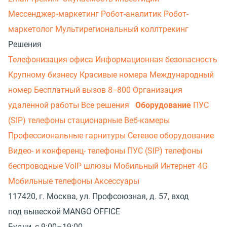
Мессенджер‑маркетинг
Робот-аналитик
Робот-
маркетолог
Мультирегиональный коллтрекинг
Решения
Телефонизация офиса
Информационная безопасность
Крупному бизнесу
Красивые номера
Международный
номер
Бесплатный вызов 8−800
Организация
удаленной работы
Все решения
Оборудование
ПУС
(SIP) телефоны стационарные
Веб-камеры
Профессиональные гарнитуры
Сетевое оборудование
Видео- и конференц- телефоны
ПУС (SIP) телефоны
беспроводные
VoIP шлюзы
Мобильный Интернет 4G
Мобильные телефоны
Аксессуары
117420, г. Москва, ул. Профсоюзная, д. 57, вход
под вывеской MANGO OFFICE
Будни, с 9:00–19:00