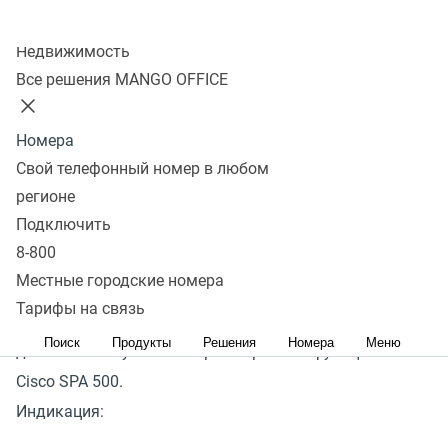
линий других абонентов вашей Виртуальной АТС с
Колл-центр
Недвижимость
помощью светящихся индикаторов.
Все решения MANGO OFFICE
Различаются три состояния линии: свободна (Idle),
идет вызов (Ringing), занята (Connected/Busy).
Номера
Если линия не зарегистрирована, ее состояние будет
Свой телефонный номер в любом
показано как «свободна».
регионе
Если нажать на кнопку BLF для свободной линии, то
Подключить
на нее будет произведен вызов.
8-800
Местные городские номера
Cisco
#
Тарифы на связь
Телефоны Cisco поддерживают только
Поиск
Продукты
Решения
Номера
Меню
дополнительную панель расширения с функцией BLF –
Cisco SPA 500.
Индикация: