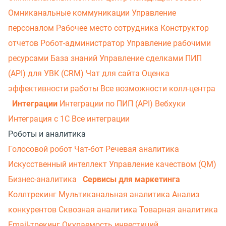
Омниканальные коммуникации
Управление
персоналом
Рабочее место сотрудника
Конструктор
отчетов
Робот-администратор
Управление рабочими
ресурсами
База знаний
Управление сделками
ПИП
(API) для УВК (CRM)
Чат для сайта
Оценка
эффективности работы
Все возможности колл-центра
Интеграции
Интеграции по ПИП (API)
Вебхуки
Интеграция с 1С
Все интеграции
Роботы и аналитика
Голосовой робот
Чат-бот
Речевая аналитика
Искусственный интеллект
Управление качеством (QM)
Бизнес-аналитика
Сервисы для маркетинга
Коллтрекинг
Мультиканальная аналитика
Анализ
конкурентов
Сквозная аналитика
Товарная аналитика
Email-трекинг
Окупаемость инвестиций