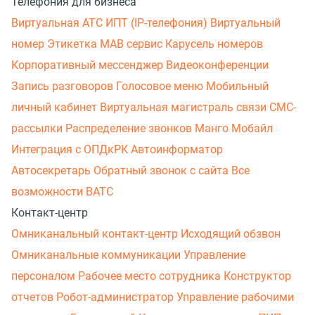
Телефония для бизнеса
Виртуальная АТС
ИПТ (IP-телефония)
Виртуальный
номер
Этикетка
МАВ сервис
Карусель номеров
Корпоративный мессенджер
Видеоконференции
Запись разговоров
Голосовое меню
Мобильный
личный кабинет
Виртуальная магистраль связи
СМС-
рассылки
Распределение звонков
Манго Мобайл
Интеграция с ОПДкРК
Автоинформатор
Автосекретарь
Обратный звонок с сайта
Все
возможности ВАТС
Контакт-центр
Омниканальный контакт-центр
Исходящий обзвон
Омниканальные коммуникации
Управление
персоналом
Рабочее место сотрудника
Конструктор
отчетов
Робот-администратор
Управление рабочими