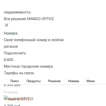
Колл-центр
необходимо на телефоне нажать:
Недвижимость
Все решения MANGO OFFICE
Шаг 1
. Menu --> Config --> Factory Reset --> Ok.
Номера
Шаг 2
. Телефон перезагрузиться и будет готов к
Свой телефонный номер в любом
настройке.
регионе
Популярное оборудование
Подключить
8-800
SIP телефоны стационарные
Местные городские номера
SIP телефоны беспроводные
Тарифы на связь
Yealink SIP-T33G
Поиск
Продукты
Решения
Номера
Меню
8 300
руб.
В корзину
Yealink SIP-T31