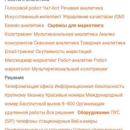
Голосовой робот
Чат-бот
Речевая аналитика
Искусственный интеллект
Управление качеством (QM)
Бизнес-аналитика
Сервисы для маркетинга
Коллтрекинг
Мультиканальная аналитика
Анализ
конкурентов
Сквозная аналитика
Товарная аналитика
Email-трекинг
Окупаемость инвестиций
Мессенджер‑маркетинг
Робот-аналитик
Робот-
маркетолог
Мультирегиональный коллтрекинг
Решения
Телефонизация офиса
Информационная безопасность
Крупному бизнесу
Красивые номера
Международный
номер
Бесплатный вызов 8−800
Организация
удаленной работы
Все решения
Оборудование
ПУС
(SIP) телефоны стационарные
Веб-камеры
Профессиональные гарнитуры
Сетевое оборудование