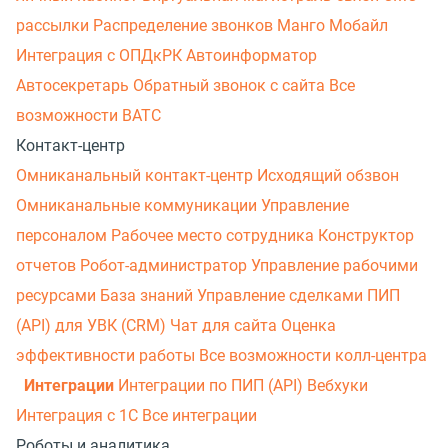
рассылки
Распределение звонков
Манго Мобайл
Интеграция с ОПДкРК
Автоинформатор
Автосекретарь
Обратный звонок с сайта
Все
возможности ВАТС
Контакт-центр
Омниканальный контакт-центр
Исходящий обзвон
Омниканальные коммуникации
Управление
персоналом
Рабочее место сотрудника
Конструктор
отчетов
Робот-администратор
Управление рабочими
ресурсами
База знаний
Управление сделками
ПИП
(API) для УВК (CRM)
Чат для сайта
Оценка
эффективности работы
Все возможности колл-центра
Интеграции
Интеграции по ПИП (API)
Вебхуки
Интеграция с 1С
Все интеграции
Роботы и аналитика