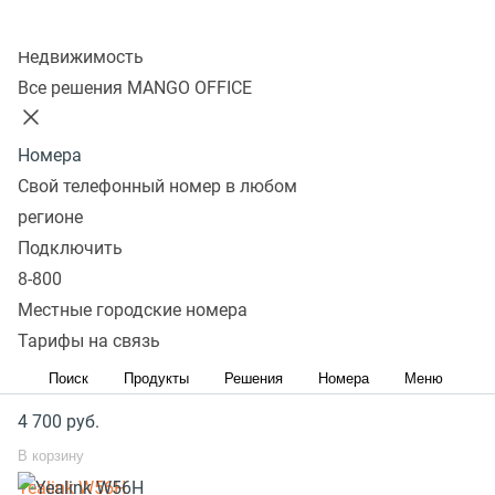
звонок на которую хотите перехватить. В поле
"Line"
Колл-центр
Популярное оборудование
Недвижимость
Все решения MANGO OFFICE
SIP телефоны стационарные
SIP телефоны беспроводные
Номера
Свой телефонный номер в любом
Yealink SIP-T33G
регионе
8 300
руб.
Подключить
В корзину
8-800
Yealink SIP-T31
Местные городские номера
4 700
руб.
Тарифы на связь
В корзину
Поиск
Продукты
Решения
Номера
Меню
Grandstream GXP1620
4 700
руб.
В корзину
Yealink W56H