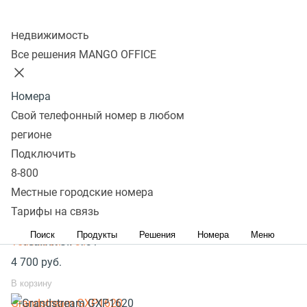
Первичная настройка Escene ES320-PN
Колл-центр
Общая настройка Escene ES320-PN
Недвижимость
Все решения MANGO OFFICE
Сброс всех настроек / паролей на Escene
Перевод звонков через клавиши на телефонах Escene
Номера
Популярное оборудование
Свой телефонный номер в любом
SIP телефоны стационарные
регионе
SIP телефоны беспроводные
Подключить
8-800
Yealink SIP-T33G
Местные городские номера
8 300
руб.
Тарифы на связь
В корзину
Поиск
Продукты
Решения
Номера
Меню
Yealink SIP-T31
4 700
руб.
В корзину
Grandstream GXP1620