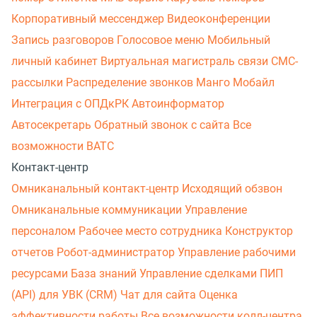
Корпоративный мессенджер
Видеоконференции
Запись разговоров
Голосовое меню
Мобильный
личный кабинет
Виртуальная магистраль связи
СМС-
рассылки
Распределение звонков
Манго Мобайл
Интеграция с ОПДкРК
Автоинформатор
Автосекретарь
Обратный звонок с сайта
Все
возможности ВАТС
Контакт-центр
Омниканальный контакт-центр
Исходящий обзвон
Омниканальные коммуникации
Управление
персоналом
Рабочее место сотрудника
Конструктор
отчетов
Робот-администратор
Управление рабочими
ресурсами
База знаний
Управление сделками
ПИП
(API) для УВК (CRM)
Чат для сайта
Оценка
эффективности работы
Все возможности колл-центра