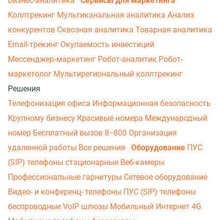
Бизнес-аналитика
Сервисы для маркетинга
Коллтрекинг
Мультиканальная аналитика
Анализ
конкурентов
Сквозная аналитика
Товарная аналитика
Email-трекинг
Окупаемость инвестиций
Мессенджер‑маркетинг
Робот-аналитик
Робот-
маркетолог
Мультирегиональный коллтрекинг
Решения
Телефонизация офиса
Информационная безопасность
Крупному бизнесу
Красивые номера
Международный
номер
Бесплатный вызов 8−800
Организация
удаленной работы
Все решения
Оборудование
ПУС
(SIP) телефоны стационарные
Веб-камеры
Профессиональные гарнитуры
Сетевое оборудование
Видео- и конференц- телефоны
ПУС (SIP) телефоны
беспроводные
VoIP шлюзы
Мобильный Интернет 4G