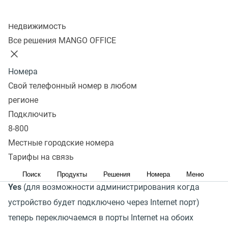
адресами
Колл-центр
Недвижимость
Для конфигурации подключаем
UTP
кабель к разъему
Все решения MANGO OFFICE
Ethernet
, выставляем в настройках
Lan Setup
желаемый
IP адрес,
если нужно включаем
DHCP
Номера
сервер. В настройках
WAN Setup IP адрес,
под
Свой телефонный номер в любом
которым будет работать устройство, в данном случае
регионе
IP адрес для
SPA3102
в который подключена
Подключить
телефонная линия общего пользования
(ТФОП)
8-800
192.168.1.209
, а устройство к которому подключен
Местные городские номера
телефонный аппарат
192.168.1.211
, и для обоих -
Тарифы на связь
Connection Type – Static IP
,
Enable WAN Web Server –
Поиск
Продукты
Решения
Номера
Меню
Yes
(для возможности администрирования когда
устройство будет подключено через Internet порт)
теперь переключаемся в порты Internet на обоих