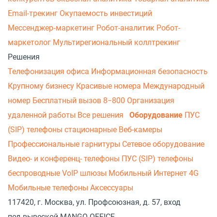
Email-трекинг
Окупаемость инвестиций
Мессенджер‑маркетинг
Робот-аналитик
Робот-
маркетолог
Мультирегиональный коллтрекинг
Решения
Телефонизация офиса
Информационная безопасность
Крупному бизнесу
Красивые номера
Международный
номер
Бесплатный вызов 8−800
Организация
удаленной работы
Все решения
Оборудование
ПУС
(SIP) телефоны стационарные
Веб-камеры
Профессиональные гарнитуры
Сетевое оборудование
Видео- и конференц- телефоны
ПУС (SIP) телефоны
беспроводные
VoIP шлюзы
Мобильный Интернет 4G
Мобильные телефоны
Аксессуары
117420, г. Москва, ул. Профсоюзная, д. 57, вход
под вывеской MANGO OFFICE