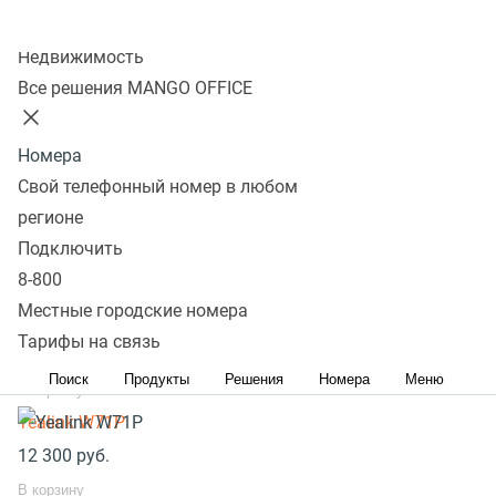
Yealink SIP-T33G
Колл-центр
Недвижимость
8 300
руб.
Все решения MANGO OFFICE
В корзину
Yealink SIP-T31
Номера
4 700
руб.
Свой телефонный номер в любом
В корзину
регионе
Grandstream GXP1620
Подключить
4 700
руб.
8-800
В корзину
Местные городские номера
Yealink W56H
Тарифы на связь
11 100
руб.
Поиск
Продукты
Решения
Номера
Меню
В корзину
Yealink W71P
12 300
руб.
В корзину