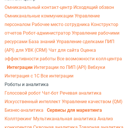
Омниканальный контакт-центр
Исходящий обзвон
Омниканальные коммуникации
Управление
персоналом
Рабочее место сотрудника
Конструктор
отчетов
Робот-администратор
Управление рабочими
ресурсами
База знаний
Управление сделками
ПИП
(API) для УВК (CRM)
Чат для сайта
Оценка
эффективности работы
Все возможности колл-центра
Интеграции
Интеграции по ПИП (API)
Вебхуки
Интеграция с 1С
Все интеграции
Роботы и аналитика
Голосовой робот
Чат-бот
Речевая аналитика
Искусственный интеллект
Управление качеством (QM)
Бизнес-аналитика
Сервисы для маркетинга
Коллтрекинг
Мультиканальная аналитика
Анализ
конкурентов
Сквозная аналитика
Товарная аналитика