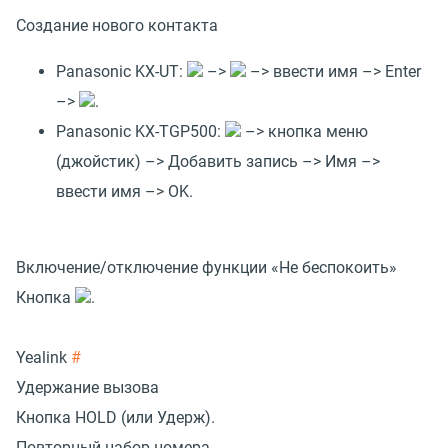
Создание нового контакта
Panasonic KX-UT:
–>
–> ввести имя –> Enter
–>
.
Panasonic KX-TGP500:
–> кнопка меню
(джойстик) –> Добавить запись –> Имя –>
ввести имя –> OK.
Включение/отключение функции «Не беспокоить»
Кнопка
.
Yealink
#
Удержание вызова
Кнопка HOLD (или Удерж).
Повторный набор номера