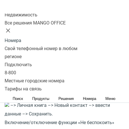
повторно набрать номер.
Колл-центр
Названия клавиш выделены жирным шрифтом.
Недвижимость
Все решения MANGO OFFICE
Audiocodes
#
Удержание вызова
Номера
Кнопка HOLD (или Удерж).
Свой телефонный номер в любом
Повторный набор номера
регионе
Redial –> выбрать номер –> Redial.
Подключить
Добавление контакта в записную книжку из истории
8-800
Redial –> выбрать номер –> Сохранить –> ввести
Местные городские номера
данные –> Сохранить.
Тарифы на связь
Создание нового контакта
Поиск
Продукты
Решения
Номера
Меню
–> Личная книга –> Новый контакт –> ввести
данные –> Сохранить.
Включение/отключение функции «Не беспокоить»