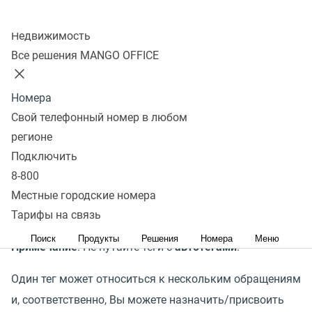
обращений. Обобщенно
Колл-центр
Недвижимость
Все решения MANGO OFFICE
В Журнале коллтрекинга, на закладке
«
Все
обращения» в столбце
«
Теги» вы можете обращению
Номера
присвоить тот или иной тег.
Свой телефонный номер в любом
Тег — это слово или словосочетание, которым
регионе
Вы можете охарактеризовать то или иное обращение
Подключить
в Вашу компанию. Например, Вы можете добавлять
8-800
к обращению тег
«
Обращение по летней распродаже»,
Местные городские номера
Тарифы на связь
либо тег
«
Лето».
Поиск
Продукты
Решения
Номера
Меню
Примечание
. Не путайте теги с
автотегами
.
Один тег может относиться к нескольким обращениям
и, соответственно, Вы можете назначить/присвоить