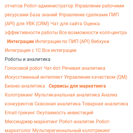
отчетов
Робот-администратор
Управление рабочими
ресурсами
База знаний
Управление сделками
ПИП
(API) для УВК (CRM)
Чат для сайта
Оценка
эффективности работы
Все возможности колл-центра
Интеграции
Интеграции по ПИП (API)
Вебхуки
Интеграция с 1С
Все интеграции
Роботы и аналитика
Голосовой робот
Чат-бот
Речевая аналитика
Искусственный интеллект
Управление качеством (QM)
Бизнес-аналитика
Сервисы для маркетинга
Коллтрекинг
Мультиканальная аналитика
Анализ
конкурентов
Сквозная аналитика
Товарная аналитика
Email-трекинг
Окупаемость инвестиций
Мессенджер‑маркетинг
Робот-аналитик
Робот-
маркетолог
Мультирегиональный коллтрекинг