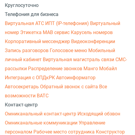
Круглосуточно
Телефония для бизнеса
Виртуальная АТС
ИПТ (IP-телефония)
Виртуальный
номер
Этикетка
МАВ сервис
Карусель номеров
Корпоративный мессенджер
Видеоконференции
Запись разговоров
Голосовое меню
Мобильный
личный кабинет
Виртуальная магистраль связи
СМС-
рассылки
Распределение звонков
Манго Мобайл
Интеграция с ОПДкРК
Автоинформатор
Автосекретарь
Обратный звонок с сайта
Все
возможности ВАТС
Контакт-центр
Омниканальный контакт-центр
Исходящий обзвон
Омниканальные коммуникации
Управление
персоналом
Рабочее место сотрудника
Конструктор