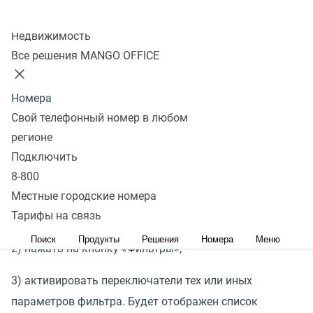
При настройке фильтра возможно задавать условия
Колл-центр
Недвижимость
поиска по параметрам и/или условия исключения
Все решения MANGO OFFICE
по любому из параметров
(
например, исключить все
данные не актуальной рекламной кампании).
Номера
Свой телефонный номер в любом
регионе
Подключить
Для того чтобы настроить фильтры, на странице
8-800
«
Мультиканальная аналитика» следует:
Местные городские номера
Тарифы на связь
1) нажать на кнопку
«
Мультиканальная атрибуция»;
Поиск
Продукты
Решения
Номера
Меню
2) нажать на кнопку
«
Фильтры»;
3) активировать переключатели тех или иных
параметров фильтра. Будет отображен список