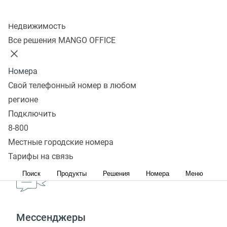
обращение
Колл-центр
Недвижимость
Общее
Все решения MANGO OFFICE
Анализ мультиканального обращения
Учет времени до обращения
Номера
Как узнать, сколько мультиканальных обращений
Свой телефонный номер в любом
привлек рекламный канал
регионе
Подключить
Остались вопросы?
8-800
Напишите нам:
Местные городские номера
Тарифы на связь
Поиск
Продукты
Решения
Номера
Меню
Мессенджеры