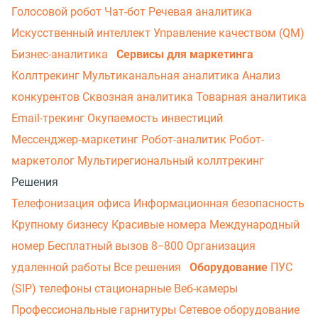
Голосовой робот
Чат-бот
Речевая аналитика
Искусственный интеллект
Управление качеством (QM)
Бизнес-аналитика
Сервисы для маркетинга
Коллтрекинг
Мультиканальная аналитика
Анализ
конкурентов
Сквозная аналитика
Товарная аналитика
Email-трекинг
Окупаемость инвестиций
Мессенджер‑маркетинг
Робот-аналитик
Робот-
маркетолог
Мультирегиональный коллтрекинг
Решения
Телефонизация офиса
Информационная безопасность
Крупному бизнесу
Красивые номера
Международный
номер
Бесплатный вызов 8−800
Организация
удаленной работы
Все решения
Оборудование
ПУС
(SIP) телефоны стационарные
Веб-камеры
Профессиональные гарнитуры
Сетевое оборудование