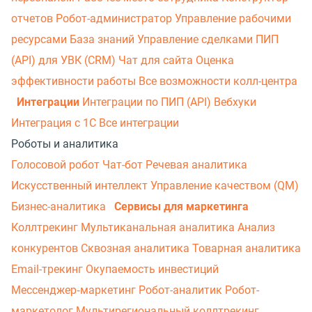
отчетов
Робот-администратор
Управление рабочими
ресурсами
База знаний
Управление сделками
ПИП
(API) для УВК (CRM)
Чат для сайта
Оценка
эффективности работы
Все возможности колл-центра
Интеграции
Интеграции по ПИП (API)
Вебхуки
Интеграция с 1С
Все интеграции
Роботы и аналитика
Голосовой робот
Чат-бот
Речевая аналитика
Искусственный интеллект
Управление качеством (QM)
Бизнес-аналитика
Сервисы для маркетинга
Коллтрекинг
Мультиканальная аналитика
Анализ
конкурентов
Сквозная аналитика
Товарная аналитика
Email-трекинг
Окупаемость инвестиций
Мессенджер‑маркетинг
Робот-аналитик
Робот-
маркетолог
Мультирегиональный коллтрекинг