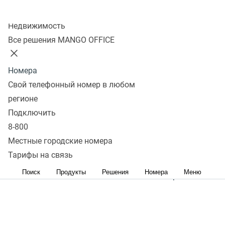
Колл-центр
1 Настройка коллтрекинга
Недвижимость
Все решения MANGO OFFICE
для работы с Power BI
Номера
1.1 Обзор
Свой телефонный номер в любом
регионе
Подключить
8-800
2 Обработка данных в Power
Местные городские номера
BI
Тарифы на связь
Поиск
Продукты
Решения
Номера
Меню
2.1 Работа с шаблоном в Power BI Desktop