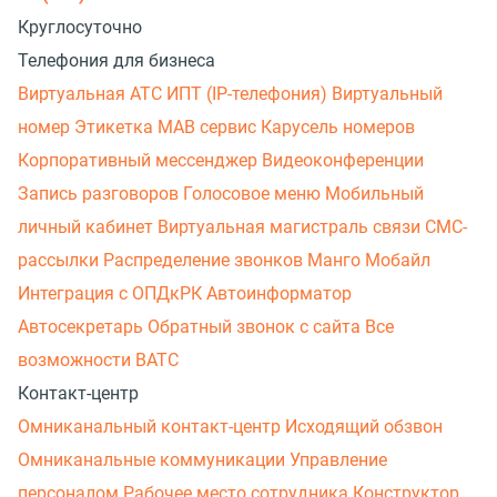
Круглосуточно
Телефония для бизнеса
Виртуальная АТС
ИПТ (IP-телефония)
Виртуальный
номер
Этикетка
МАВ сервис
Карусель номеров
Корпоративный мессенджер
Видеоконференции
Запись разговоров
Голосовое меню
Мобильный
личный кабинет
Виртуальная магистраль связи
СМС-
рассылки
Распределение звонков
Манго Мобайл
Интеграция с ОПДкРК
Автоинформатор
Автосекретарь
Обратный звонок с сайта
Все
возможности ВАТС
Контакт-центр
Омниканальный контакт-центр
Исходящий обзвон
Омниканальные коммуникации
Управление
персоналом
Рабочее место сотрудника
Конструктор