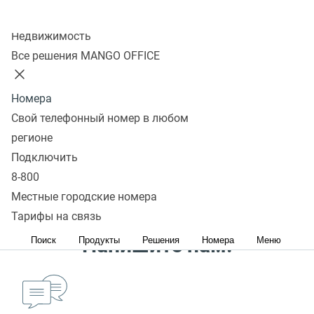
коллтрекинга для
Колл-центр
работы с CRM-
Недвижимость
Все решения MANGO OFFICE
системой Битрикс24
Номера
Общее
Свой телефонный номер в любом
Интеграция ВАТС MANGO OFFICE и Битрикс24
регионе
Интеграция коллтрекинга MANGO OFFICE и Битрикс24
Подключить
Дополнительно
8-800
Местные городские номера
Остались вопросы?
Тарифы на связь
Напишите нам:
Поиск
Продукты
Решения
Номера
Меню