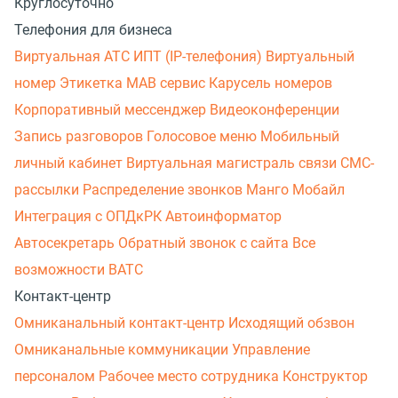
Круглосуточно
Телефония для бизнеса
Виртуальная АТС
ИПТ (IP-телефония)
Виртуальный
номер
Этикетка
МАВ сервис
Карусель номеров
Корпоративный мессенджер
Видеоконференции
Запись разговоров
Голосовое меню
Мобильный
личный кабинет
Виртуальная магистраль связи
СМС-
рассылки
Распределение звонков
Манго Мобайл
Интеграция с ОПДкРК
Автоинформатор
Автосекретарь
Обратный звонок с сайта
Все
возможности ВАТС
Контакт-центр
Омниканальный контакт-центр
Исходящий обзвон
Омниканальные коммуникации
Управление
персоналом
Рабочее место сотрудника
Конструктор