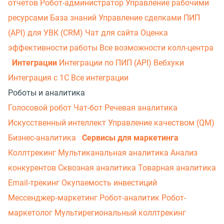
отчетов
Робот-администратор
Управление рабочими
ресурсами
База знаний
Управление сделками
ПИП
(API) для УВК (CRM)
Чат для сайта
Оценка
эффективности работы
Все возможности колл-центра
Интеграции
Интеграции по ПИП (API)
Вебхуки
Интеграция с 1С
Все интеграции
Роботы и аналитика
Голосовой робот
Чат-бот
Речевая аналитика
Искусственный интеллект
Управление качеством (QM)
Бизнес-аналитика
Сервисы для маркетинга
Коллтрекинг
Мультиканальная аналитика
Анализ
конкурентов
Сквозная аналитика
Товарная аналитика
Email-трекинг
Окупаемость инвестиций
Мессенджер‑маркетинг
Робот-аналитик
Робот-
маркетолог
Мультирегиональный коллтрекинг