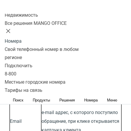
Колл-центр
Недвижимость
Параметры отчета
Все решения MANGO OFFICE
В отчетности Email трекинга доступны следующие
Номера
показатели:
Свой телефонный номер в любом
регионе
Подключить
Показатель
Пояснение
8-800
Местные городские номера
Дата получения сообщения в
Дата
Тарифы на связь
формате ДД.ММ ЧЧ:мм
Поиск
Продукты
Решения
Номера
Меню
e-mail адрес, с которого поступило
Email
обращение, при клике открывается
карточка клиента