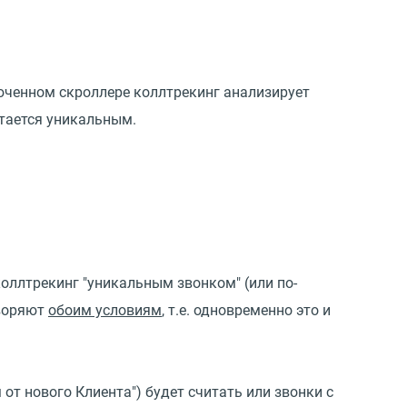
люченном скроллере коллтрекинг анализирует
итается уникальным.
коллтрекинг "уникальным звонком" (или по-
творяют
обоим условиям
, т.е. одновременно это и
от нового Клиента") будет считать или звонки с