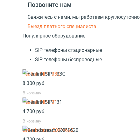
Позвоните нам
Свяжитесь с нами, мы работаем круглосуточно
Выезд платного специалиста
Популярное оборудование
SIP телефоны стационарные
SIP телефоны беспроводные
Yealink SIP-T33G
8 300
руб.
В корзину
Yealink SIP-T31
4 700
руб.
В корзину
Grandstream GXP1620
4 700
руб.