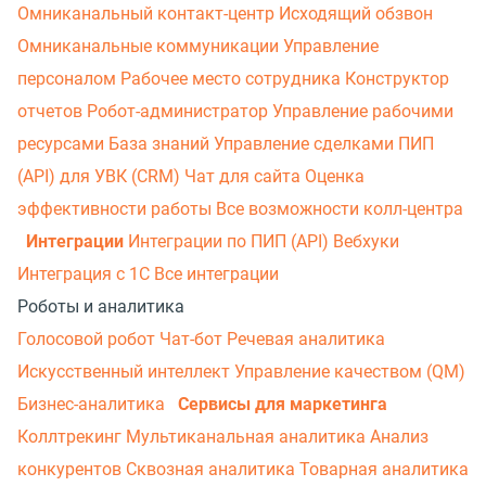
Омниканальный контакт-центр
Исходящий обзвон
Омниканальные коммуникации
Управление
персоналом
Рабочее место сотрудника
Конструктор
отчетов
Робот-администратор
Управление рабочими
ресурсами
База знаний
Управление сделками
ПИП
(API) для УВК (CRM)
Чат для сайта
Оценка
эффективности работы
Все возможности колл-центра
Интеграции
Интеграции по ПИП (API)
Вебхуки
Интеграция с 1С
Все интеграции
Роботы и аналитика
Голосовой робот
Чат-бот
Речевая аналитика
Искусственный интеллект
Управление качеством (QM)
Бизнес-аналитика
Сервисы для маркетинга
Коллтрекинг
Мультиканальная аналитика
Анализ
конкурентов
Сквозная аналитика
Товарная аналитика