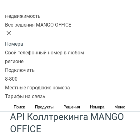
Всем пользователям доступны несколько разных
Колл-центр
видов API MANGO OFFICE:
Недвижимость
Все решения MANGO OFFICE
API Виртуальной АТС
Номера
Основной программный интерфейс управления
Свой телефонный номер в любом
функциями
облачной телефонии MANGO OFFICE
.
регионе
Этот API содержит методы для получения
Подключить
уведомлений, начала и завершения вызова,
8-800
Местные городские номера
перевода вызова и прочее.
Тарифы на связь
Подробнее
Поиск
Продукты
Решения
Номера
Меню
API Коллтрекинга MANGO
OFFICE