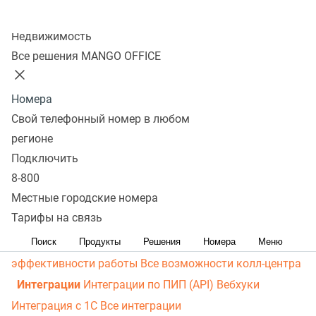
личный кабинет
Виртуальная магистраль связи
СМС-
Колл-центр
рассылки
Распределение звонков
Манго Мобайл
Недвижимость
Интеграция с ОПДкРК
Автоинформатор
Все решения MANGO OFFICE
Автосекретарь
Обратный звонок с сайта
Все
возможности ВАТС
Номера
Контакт-центр
Свой телефонный номер в любом
Омниканальный контакт-центр
Исходящий обзвон
регионе
Омниканальные коммуникации
Управление
Подключить
8-800
персоналом
Рабочее место сотрудника
Конструктор
Местные городские номера
отчетов
Робот-администратор
Управление рабочими
Тарифы на связь
ресурсами
База знаний
Управление сделками
ПИП
(API) для УВК (CRM)
Чат для сайта
Оценка
Поиск
Продукты
Решения
Номера
Меню
эффективности работы
Все возможности колл-центра
Интеграции
Интеграции по ПИП (API)
Вебхуки
Интеграция с 1С
Все интеграции