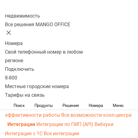
личный кабинет
Виртуальная магистраль связи
СМС-
Колл-центр
рассылки
Распределение звонков
Манго Мобайл
Недвижимость
Интеграция с ОПДкРК
Автоинформатор
Все решения MANGO OFFICE
Автосекретарь
Обратный звонок с сайта
Все
возможности ВАТС
Номера
Контакт-центр
Свой телефонный номер в любом
Омниканальный контакт-центр
Исходящий обзвон
регионе
Омниканальные коммуникации
Управление
Подключить
8-800
персоналом
Рабочее место сотрудника
Конструктор
Местные городские номера
отчетов
Робот-администратор
Управление рабочими
Тарифы на связь
ресурсами
База знаний
Управление сделками
ПИП
(API) для УВК (CRM)
Чат для сайта
Оценка
Поиск
Продукты
Решения
Номера
Меню
эффективности работы
Все возможности колл-центра
Интеграции
Интеграции по ПИП (API)
Вебхуки
Интеграция с 1С
Все интеграции