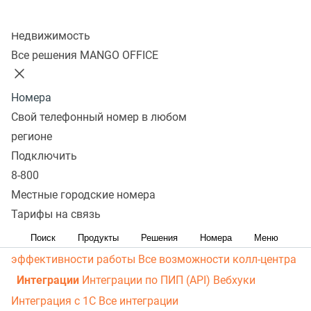
личный кабинет
Виртуальная магистраль связи
СМС-
Колл-центр
рассылки
Распределение звонков
Манго Мобайл
Недвижимость
Интеграция с ОПДкРК
Автоинформатор
Все решения MANGO OFFICE
Автосекретарь
Обратный звонок с сайта
Все
возможности ВАТС
Номера
Контакт-центр
Свой телефонный номер в любом
Омниканальный контакт-центр
Исходящий обзвон
регионе
Омниканальные коммуникации
Управление
Подключить
8-800
персоналом
Рабочее место сотрудника
Конструктор
Местные городские номера
отчетов
Робот-администратор
Управление рабочими
Тарифы на связь
ресурсами
База знаний
Управление сделками
ПИП
(API) для УВК (CRM)
Чат для сайта
Оценка
Поиск
Продукты
Решения
Номера
Меню
эффективности работы
Все возможности колл-центра
Интеграции
Интеграции по ПИП (API)
Вебхуки
Интеграция с 1С
Все интеграции