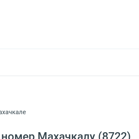
ахачкале
 номер Махачкалу (8722)