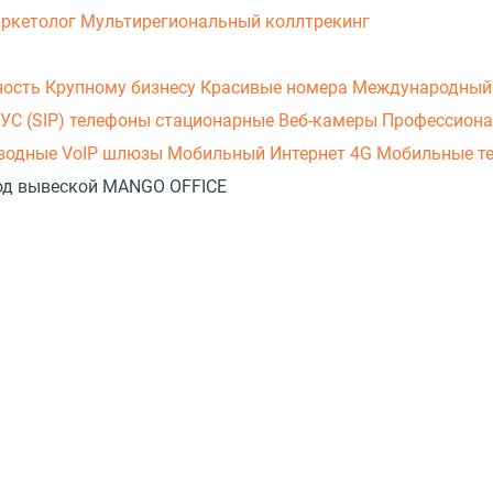
аркетолог
Мультирегиональный коллтрекинг
ность
Крупному бизнесу
Красивые номера
Международный
УС (SIP) телефоны стационарные
Веб-камеры
Профессиона
оводные
VoIP шлюзы
Мобильный Интернет 4G
Мобильные т
 под вывеской MANGO OFFICE