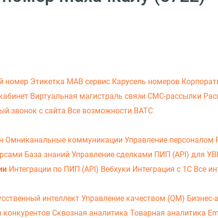
й номер
Этикетка
МАВ сервис
Карусель номеров
Корпорат
кабинет
Виртуальная магистраль связи
СМС-рассылки
Рас
ый звонок с сайта
Все возможности ВАТС
он
Омниканальные коммуникации
Управление персоналом
урсами
База знаний
Управление сделками
ПИП (API) для У
ии
Интеграции по ПИП (API)
Вебхуки
Интеграция с 1С
Все ин
усственный интеллект
Управление качеством (QM)
Бизнес-
з конкурентов
Сквозная аналитика
Товарная аналитика
Em