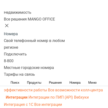
личный кабинет
Виртуальная магистраль связи
СМС-
Колл-центр
рассылки
Распределение звонков
Манго Мобайл
Недвижимость
Интеграция с ОПДкРК
Автоинформатор
Все решения MANGO OFFICE
Автосекретарь
Обратный звонок с сайта
Все
возможности ВАТС
Номера
Контакт-центр
Свой телефонный номер в любом
Омниканальный контакт-центр
Исходящий обзвон
регионе
Омниканальные коммуникации
Управление
Подключить
8-800
персоналом
Рабочее место сотрудника
Конструктор
Местные городские номера
отчетов
Робот-администратор
Управление рабочими
Тарифы на связь
ресурсами
База знаний
Управление сделками
ПИП
(API) для УВК (CRM)
Чат для сайта
Оценка
Поиск
Продукты
Решения
Номера
Меню
эффективности работы
Все возможности колл-центра
Интеграции
Интеграции по ПИП (API)
Вебхуки
Интеграция с 1С
Все интеграции