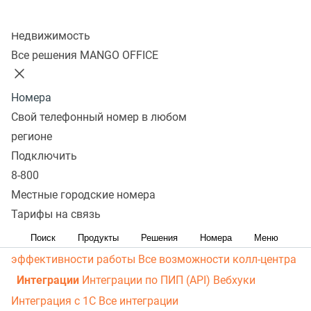
личный кабинет
Виртуальная магистраль связи
СМС-
Колл-центр
рассылки
Распределение звонков
Манго Мобайл
Недвижимость
Интеграция с ОПДкРК
Автоинформатор
Все решения MANGO OFFICE
Автосекретарь
Обратный звонок с сайта
Все
возможности ВАТС
Номера
Контакт-центр
Свой телефонный номер в любом
Омниканальный контакт-центр
Исходящий обзвон
регионе
Омниканальные коммуникации
Управление
Подключить
8-800
персоналом
Рабочее место сотрудника
Конструктор
Местные городские номера
отчетов
Робот-администратор
Управление рабочими
Тарифы на связь
ресурсами
База знаний
Управление сделками
ПИП
(API) для УВК (CRM)
Чат для сайта
Оценка
Поиск
Продукты
Решения
Номера
Меню
эффективности работы
Все возможности колл-центра
Интеграции
Интеграции по ПИП (API)
Вебхуки
Интеграция с 1С
Все интеграции