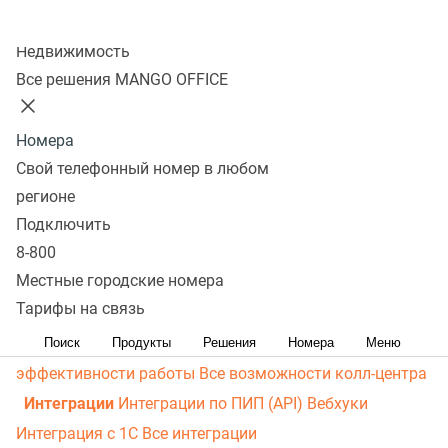
личный кабинет
Виртуальная магистраль связи
СМС-
Колл-центр
рассылки
Распределение звонков
Манго Мобайл
Недвижимость
Интеграция с ОПДкРК
Автоинформатор
Все решения MANGO OFFICE
Автосекретарь
Обратный звонок с сайта
Все
возможности ВАТС
Номера
Контакт-центр
Свой телефонный номер в любом
Омниканальный контакт-центр
Исходящий обзвон
регионе
Омниканальные коммуникации
Управление
Подключить
8-800
персоналом
Рабочее место сотрудника
Конструктор
Местные городские номера
отчетов
Робот-администратор
Управление рабочими
Тарифы на связь
ресурсами
База знаний
Управление сделками
ПИП
(API) для УВК (CRM)
Чат для сайта
Оценка
Поиск
Продукты
Решения
Номера
Меню
эффективности работы
Все возможности колл-центра
Интеграции
Интеграции по ПИП (API)
Вебхуки
Интеграция с 1С
Все интеграции