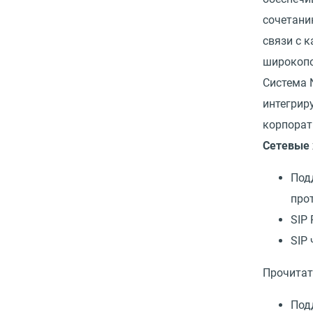
сочетани
связи с 
широкопо
Система 
интегрир
корпорат
Сетевые 
Под
про
SIP
SIP 
Прочитат
Под