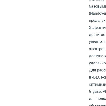
базовым
(Handove
пределах
Эффекти
достигает
уведомле
электрон
доступа 
удаленно
Для рабо
IP-DECT-
оптимизи
Gigaset 
для поль
обеспечи