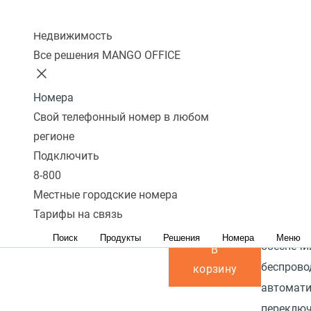
Количество
8
Перейти в
сравнению
Колл-центр
Прочитат
подключаемых
избранное
Перейти в
Недвижимость
Базовая 
трубок на базу:
8
сравнение
Все решения MANGO OFFICE
является
Гарантия:
2 года
микросот
Номера
системы 
Наличие PoE
Свой телефонный номер в любом
управляе
(питание через
регионе
N720DM 
кабель
Подключить
подключа
интернет):
Да
8-800
базовых 
Местные городские номера
Под заказ
и до 100
Тарифы на связь
25 800 р.
благодар
Поиск
Продукты
Решения
Номера
Меню
обеспечи
В
беспрово
корзину
автомат
переклю