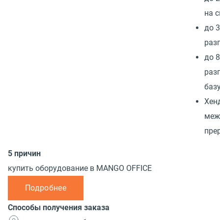
на 
до 
раз
до 
раз
баз
Хен
меж
пре
5 причин
купить оборудование в MANGO OFFICE
Подробнее
Способы получения заказа