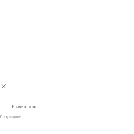
Поиск
Популярное
IP-Телефония
Голосовое приветствие и меню
Распределение
вызовов
Бизнес-аналитика