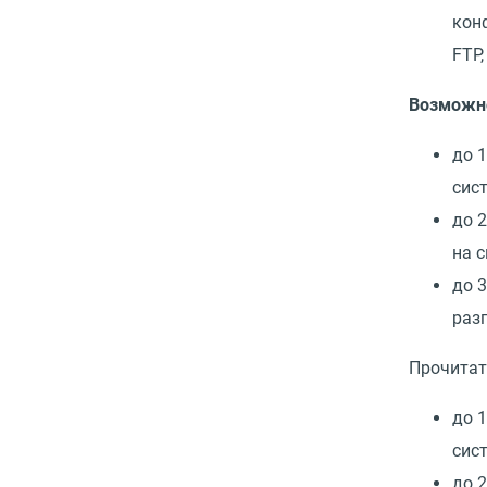
кон
FTP,
Возможн
до 
сис
до 
на 
до 
раз
Прочитат
до 
сис
до 