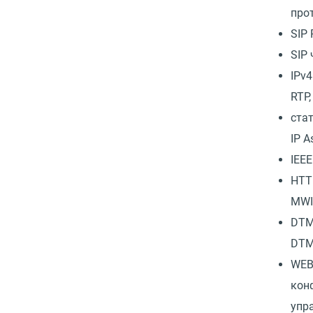
про
SIP
SIP 
IPv4
RTP
ста
IP A
IEEE
HTT
MW
DTM
DTM
WEB
кон
упр