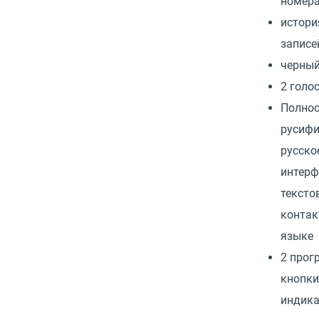
номера
истори
записей
черный
2 голо
Полно
русифи
русско
интерф
тексто
контак
языке
2 про
кнопки
индика