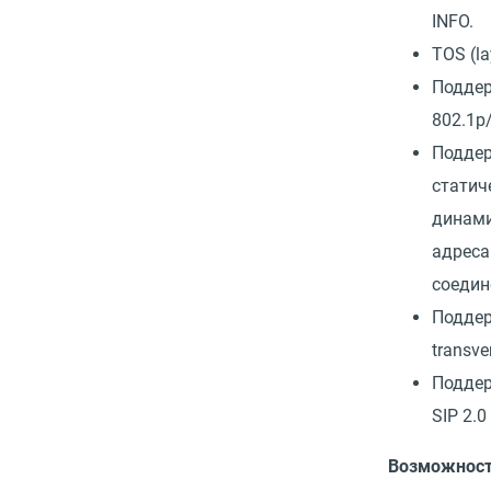
INFO.
TOS (la
Поддер
802.1p/
Подде
статич
динами
адреса
соедин
Подде
transv
Поддер
SIP 2.0
Возможност