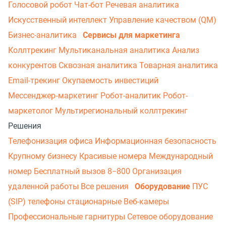
Голосовой робот
Чат-бот
Речевая аналитика
Искусственный интеллект
Управление качеством (QM)
Бизнес-аналитика
Сервисы для маркетинга
Коллтрекинг
Мультиканальная аналитика
Анализ
конкурентов
Сквозная аналитика
Товарная аналитика
Email-трекинг
Окупаемость инвестиций
Мессенджер‑маркетинг
Робот-аналитик
Робот-
маркетолог
Мультирегиональный коллтрекинг
Решения
Телефонизация офиса
Информационная безопасность
Крупному бизнесу
Красивые номера
Международный
номер
Бесплатный вызов 8−800
Организация
удаленной работы
Все решения
Оборудование
ПУС
(SIP) телефоны стационарные
Веб-камеры
Профессиональные гарнитуры
Сетевое оборудование