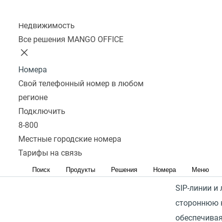
тел
моделей по
сравнение
Колл-центр
низким ценам
Описание
Недвижимость
Прочитать 
Все решения MANGO OFFICE
X303W - это 
телефон с 
Номера
Свой телефонный номер в любом
Wi-Fi и высо
регионе
производит
Подключить
специально 
8-800
оснащен 2,
Местные городские номера
цветным эк
Тарифы на связь
разрешение
Поиск
Продукты
Решения
Номера
Меню
пикселей, п
SIP-линии и
стороннюю 
обеспечивая