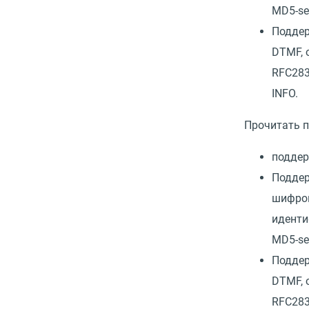
MD5-se
Поддер
DTMF, o
RFC283
INFO.
Прочитать 
поддер
Поддер
шифро
иденти
MD5-se
Поддер
DTMF, o
RFC283