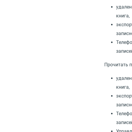
удален
книга,
экспор
записн
Телефо
записей
Прочитать 
удален
книга,
экспор
записн
Телефо
записей
Управл