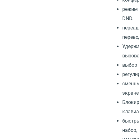
режим 
DND.
переад
перево
Удержа
вызова
выбор 
регули
сменны
экране
Блоки
клавиа
быстры
набор,