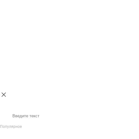
Поиск
Популярное
IP-Телефония
Голосовое приветствие и меню
Распределение