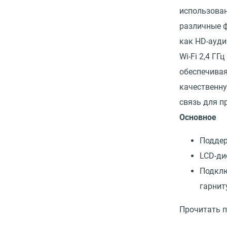
использова
различные ф
как HD-ауди
Wi-Fi 2,4 ГГц 
обеспечива
качественн
связь для п
Основное
Поддер
LCD-ди
Подкл
гарнит
Прочитать 