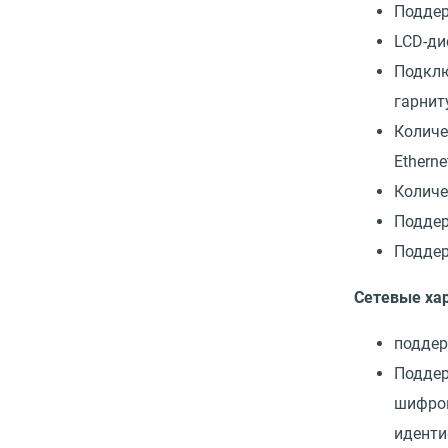
Поддер
LCD-ди
Подкл
гарнит
Количе
Etherne
Количе
Поддер
Поддер
Сетевые ха
поддер
Поддер
шифро
иденти