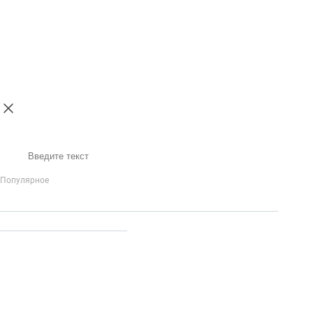
Поиск
Популярное
IP-Телефония
Голосовое приветствие и меню
Распределение
вызовов
Бизнес-аналитика