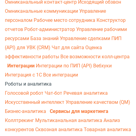
Омниканальный контакт-центр
Исходящий обзвон
Омниканальные коммуникации
Управление
персоналом
Рабочее место сотрудника
Конструктор
отчетов
Робот-администратор
Управление рабочими
ресурсами
База знаний
Управление сделками
ПИП
(API) для УВК (CRM)
Чат для сайта
Оценка
эффективности работы
Все возможности колл-центра
Интеграции
Интеграции по ПИП (API)
Вебхуки
Интеграция с 1С
Все интеграции
Роботы и аналитика
Голосовой робот
Чат-бот
Речевая аналитика
Искусственный интеллект
Управление качеством (QM)
Бизнес-аналитика
Сервисы для маркетинга
Коллтрекинг
Мультиканальная аналитика
Анализ
конкурентов
Сквозная аналитика
Товарная аналитика