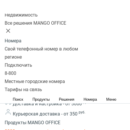
Колл-центр
от п
3,6
В
Добавить к
Недвижимость
тока 
Голосов:
избранное
сравнению
Все решения MANGO OFFICE
теле
5
Перейти в
Перейти в
Yeali
избранное
сравнение
Номера
T2x/
Свой телефонный номер в любом
5 причин
регионе
купить оборудование в MANGO OFFICE
Подключить
Подробнее
8-800
Местные городские номера
Способы получения заказа
Тарифы на связь
руб.
Самовывоз -
0
из города Москва
Поиск
Продукты
Решения
Номера
Меню
руб.
Доставка и настройка -
от 3000
руб.
Курьерская доставка -
от 350
Продукты MANGO OFFICE