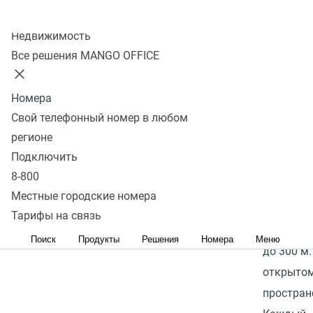
(питание через
Голосов:
избранное
к
Колл-центр
MANGO O
кабель
Недвижимость
10
Перейти в
сравнению
DP750 и
интернет):
Да
Все решения MANGO OFFICE
избранное
Перейти в
Grandstr
В наличии
сравнение
DP750. Н
8 200 р.
Номера
базу мож
Свой телефонный номер в любом
В
подключи
регионе
корзину
5 репитер
Подключить
увеличит
8-800
покрытия
Местные городские номера
м. в зак
Тарифы на связь
помещен
Поиск
Продукты
Решения
Номера
Меню
до 300 м.
открыто
простран