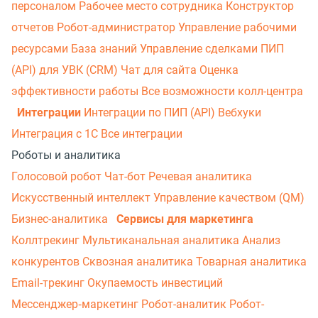
персоналом
Рабочее место сотрудника
Конструктор
отчетов
Робот-администратор
Управление рабочими
ресурсами
База знаний
Управление сделками
ПИП
(API) для УВК (CRM)
Чат для сайта
Оценка
эффективности работы
Все возможности колл-центра
Интеграции
Интеграции по ПИП (API)
Вебхуки
Интеграция с 1С
Все интеграции
Роботы и аналитика
Голосовой робот
Чат-бот
Речевая аналитика
Искусственный интеллект
Управление качеством (QM)
Бизнес-аналитика
Сервисы для маркетинга
Коллтрекинг
Мультиканальная аналитика
Анализ
конкурентов
Сквозная аналитика
Товарная аналитика
Email-трекинг
Окупаемость инвестиций
Мессенджер‑маркетинг
Робот-аналитик
Робот-