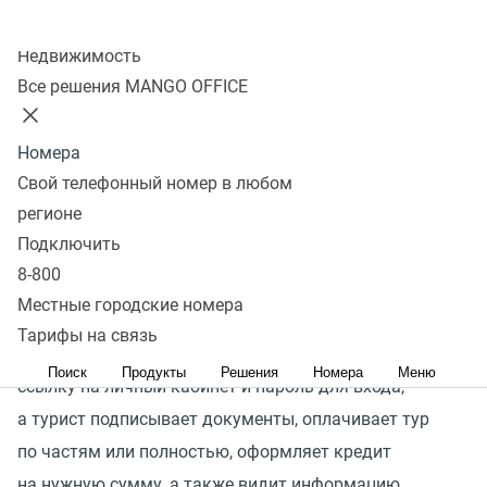
Эффективная автоматизация турагентств и турфирм
Колл-центр
Недвижимость
Подключить
Все решения MANGO OFFICE
Номера
МоиДокументы-Туризм — это CRM-программа для
Свой телефонный номер в любом
автоматизации работы туристических агентств
регионе
и турфирм.
Подключить
8-800
Личный кабинет с поддержкой ЭЦП дает возможность
Местные городские номера
всем туристам подписывать документы и оплачивать
Тарифы на связь
тур дистанционно. Оператор отправляет туристу
Поиск
Продукты
Решения
Номера
Меню
ссылку на личный кабинет и пароль для входа,
а турист подписывает документы, оплачивает тур
по частям или полностью, оформляет кредит
на нужную сумму, а также видит информацию