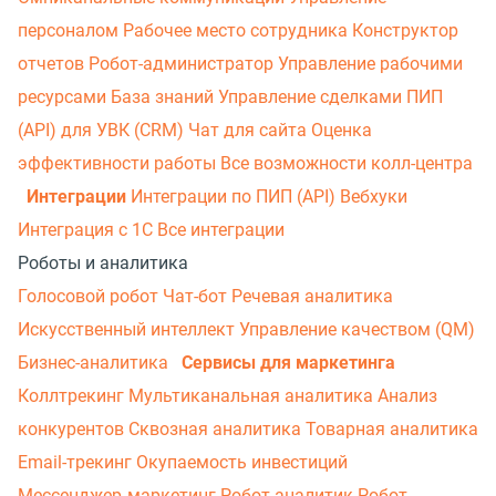
персоналом
Рабочее место сотрудника
Конструктор
отчетов
Робот-администратор
Управление рабочими
ресурсами
База знаний
Управление сделками
ПИП
(API) для УВК (CRM)
Чат для сайта
Оценка
эффективности работы
Все возможности колл-центра
Интеграции
Интеграции по ПИП (API)
Вебхуки
Интеграция с 1С
Все интеграции
Роботы и аналитика
Голосовой робот
Чат-бот
Речевая аналитика
Искусственный интеллект
Управление качеством (QM)
Бизнес-аналитика
Сервисы для маркетинга
Коллтрекинг
Мультиканальная аналитика
Анализ
конкурентов
Сквозная аналитика
Товарная аналитика
Email-трекинг
Окупаемость инвестиций
Мессенджер‑маркетинг
Робот-аналитик
Робот-