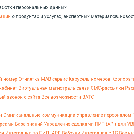
работки персональных данных
мации
о продуктах и услугах, экспертных материалов, новос
й номер
Этикетка
МАВ сервис
Карусель номеров
Корпорат
кабинет
Виртуальная магистраль связи
СМС-рассылки
Рас
ый звонок с сайта
Все возможности ВАТС
он
Омниканальные коммуникации
Управление персоналом
урсами
База знаний
Управление сделками
ПИП (API) для У
ии
Интеграции по ПИП (API)
Вебхуки
Интеграция с 1С
Все ин