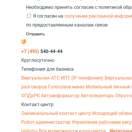
Необходимо принять согласие с политикой об
Я согласен на
получение рекламной инфор
по предоставленным каналам связи
+7 (495)
540-44-44
Круглосуточно
Телефония для бизнеса
Виртуальная АТС
ИПТ (IP-телефония)
Виртуальны
разговоров
Голосовое меню
Мобильный личный 
ОПДкРК
Автоинформатор
Автосекретарь
Обратн
Контакт-центр
Омниканальный контакт-центр
Исходящий обзв
Робот-администратор
Управление рабочими рес
работы
Все возможности колл-центра
Интеграц