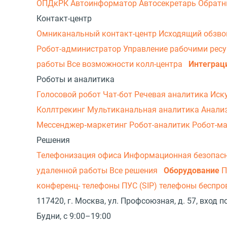
ОПДкРК
Автоинформатор
Автосекретарь
Обратн
Контакт-центр
Омниканальный контакт-центр
Исходящий обзв
Робот-администратор
Управление рабочими рес
работы
Все возможности колл-центра
Интеграц
Роботы и аналитика
Голосовой робот
Чат-бот
Речевая аналитика
Иск
Коллтрекинг
Мультиканальная аналитика
Анали
Мессенджер‑маркетинг
Робот-аналитик
Робот-м
Решения
Телефонизация офиса
Информационная безопас
удаленной работы
Все решения
Оборудование
П
конференц- телефоны
ПУС (SIP) телефоны беспр
117420, г. Москва, ул. Профсоюзная, д. 57, вход
Будни, с 9:00–19:00