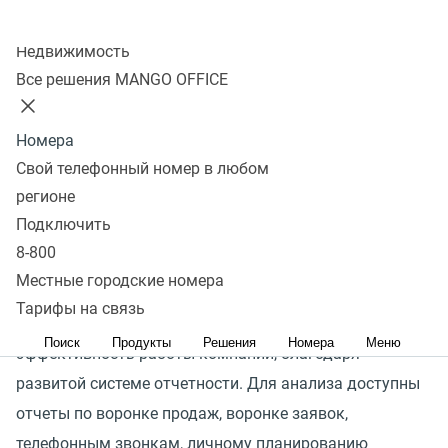
Колл-центр
Подключить
Недвижимость
Все решения MANGO OFFICE
АСМ CRM — это модуль с функционалом CRM-системы,
Номера
который встраивается в базу 1С:Предприятие 8 в виде
Свой телефонный номер в любом
независимой подсистемы.
регионе
Расширение АСМ CRM позволяет в 1 клик получить
Подключить
доступ к ближайшим задачам, обращениям и всей
8-800
коммуникации с клиентами
(
письма, звонки, СМС,
Местные городские номера
встречи), сделкам, заявкам, личному планированию.
Тарифы на связь
Руководитель имеет возможность отслеживать
Поиск
Продукты
Решения
Номера
Меню
эффективность работы компании, благодаря
развитой системе отчетности. Для анализа доступны
отчеты по воронке продаж, воронке заявок,
телефонным звонкам, личному планированию