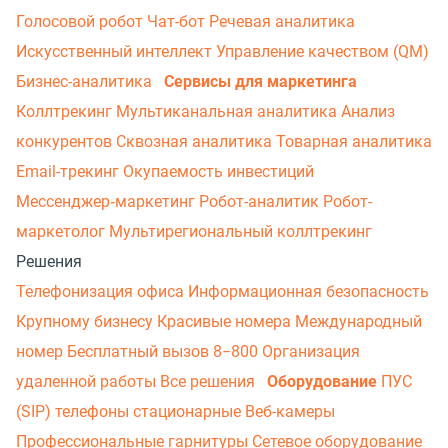
Голосовой робот
Чат-бот
Речевая аналитика
Искусственный интеллект
Управление качеством (QM)
Бизнес-аналитика
Сервисы для маркетинга
Коллтрекинг
Мультиканальная аналитика
Анализ
конкурентов
Сквозная аналитика
Товарная аналитика
Email-трекинг
Окупаемость инвестиций
Мессенджер‑маркетинг
Робот-аналитик
Робот-
маркетолог
Мультирегиональный коллтрекинг
Решения
Телефонизация офиса
Информационная безопасность
Крупному бизнесу
Красивые номера
Международный
номер
Бесплатный вызов 8−800
Организация
удаленной работы
Все решения
Оборудование
ПУС
(SIP) телефоны стационарные
Веб-камеры
Профессиональные гарнитуры
Сетевое оборудование