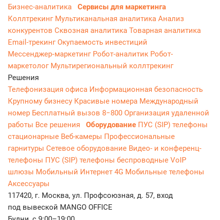
Бизнес-аналитика
Сервисы для маркетинга
Коллтрекинг
Мультиканальная аналитика
Анализ
конкурентов
Сквозная аналитика
Товарная аналитика
Email-трекинг
Окупаемость инвестиций
Мессенджер‑маркетинг
Робот-аналитик
Робот-
маркетолог
Мультирегиональный коллтрекинг
Решения
Телефонизация офиса
Информационная безопасность
Крупному бизнесу
Красивые номера
Международный
номер
Бесплатный вызов 8−800
Организация удаленной
работы
Все решения
Оборудование
ПУС (SIP) телефоны
стационарные
Веб-камеры
Профессиональные
гарнитуры
Сетевое оборудование
Видео- и конференц-
телефоны
ПУС (SIP) телефоны беспроводные
VoIP
шлюзы
Мобильный Интернет 4G
Мобильные телефоны
Аксессуары
117420, г. Москва, ул. Профсоюзная, д. 57, вход
под вывеской MANGO OFFICE
Будни, с 9:00–19:00