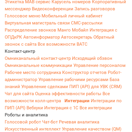
Этикетка
МАВ сервис
Карусель номеров
Корпоративный
мессенджер
Видеоконференции
Запись разговоров
Голосовое меню
Мобильный личный кабинет
Виртуальная магистраль связи
СМС-рассылки
Распределение звонков
Манго Мобайл
Интеграция с
ОПДкРК
Автоинформатор
Автосекретарь
Обратный
звонок с сайта
Все возможности ВАТС
Контакт-центр
Омниканальный контакт-центр
Исходящий обзвон
Омниканальные коммуникации
Управление персоналом
Рабочее место сотрудника
Конструктор отчетов
Робот-
администратор
Управление рабочими ресурсами
База
знаний
Управление сделками
ПИП (API) для УВК (CRM)
Чат для сайта
Оценка эффективности работы
Все
возможности колл-центра
Интеграции
Интеграции по
ПИП (API)
Вебхуки
Интеграция с 1С
Все интеграции
Роботы и аналитика
Голосовой робот
Чат-бот
Речевая аналитика
Искусственный интеллект
Управление качеством (QM)