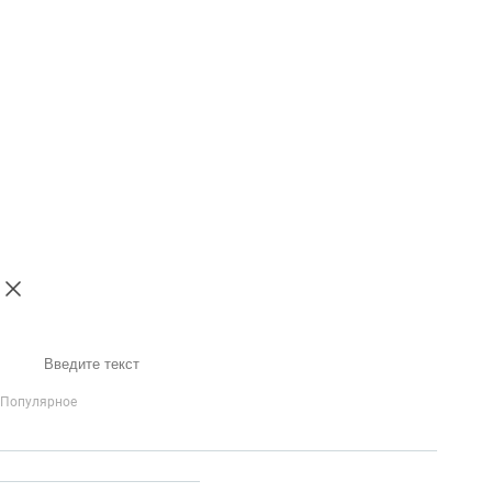
Поиск
Популярное
IP-Телефония
Голосовое приветствие и меню
Распределение
вызовов
Бизнес-аналитика