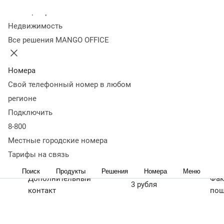
Колл-центр
22 сентября 2022
17 566
Недвижимость
MANGO OFFICE уведомляет клиентов MANGO Диалоги,
Все решения MANGO OFFICE
использующих канал WhatsApp Business, об изменении
тарифов на услуги.
Номера
Обновления касаются стоимости услуг
Свой телефонный номер в любом
«Дополнительный контакт», «Входящий диалог» и
регионе
«Исходящий диалог».
Подключить
Корректировки вступают в силу с 1 октября 2022 г.
8-800
Местные городские номера
Название
Стоимость
Тип
Тарифы на связь
Поиск
Продукты
Решения
Номера
Меню
Дополнительный
Фак
3 рубля
контакт
пош