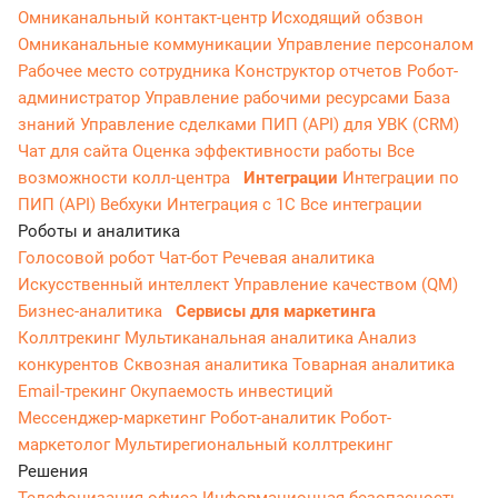
Омниканальный контакт-центр
Исходящий обзвон
Омниканальные коммуникации
Управление персоналом
Рабочее место сотрудника
Конструктор отчетов
Робот-
администратор
Управление рабочими ресурсами
База
знаний
Управление сделками
ПИП (API) для УВК (CRM)
Чат для сайта
Оценка эффективности работы
Все
возможности колл-центра
Интеграции
Интеграции по
ПИП (API)
Вебхуки
Интеграция с 1С
Все интеграции
Роботы и аналитика
Голосовой робот
Чат-бот
Речевая аналитика
Искусственный интеллект
Управление качеством (QM)
Бизнес-аналитика
Сервисы для маркетинга
Коллтрекинг
Мультиканальная аналитика
Анализ
конкурентов
Сквозная аналитика
Товарная аналитика
Email-трекинг
Окупаемость инвестиций
Мессенджер‑маркетинг
Робот-аналитик
Робот-
маркетолог
Мультирегиональный коллтрекинг
Решения