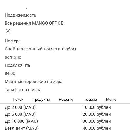
2022 года
Колл-центр
Недвижимость
Все решения MANGO OFFICE
18 марта 2022
19 733
MANGO OFFICE уведомляет клиентов MANGO Диалоги,
использующих канал WhatsApp Business, об изменении
Номера
стоимости тарифов.
Свой телефонный номер в любом
Корректировки вступают в силу с 1 апреля 2022 года и
регионе
связаны с изменением курса доллара. Напомним, что
Подключить
официальный владелец платформы WhatsApp
8-800
Business — компания Facebook (Meta).
Местные городские номера
Тарифы
Тарифы на связь
Стоимость
Поиск
Продукты
Решения
Номера
Меню
До 1 000 (MAU)
6 500 рублей
До 2 000 (MAU)
10 000 рублей
До 5 000 (MAU)
20 000 рублей
До 10 000 (MAU)
30 000 рублей
Безлимит (MAU)
40 000 рублей