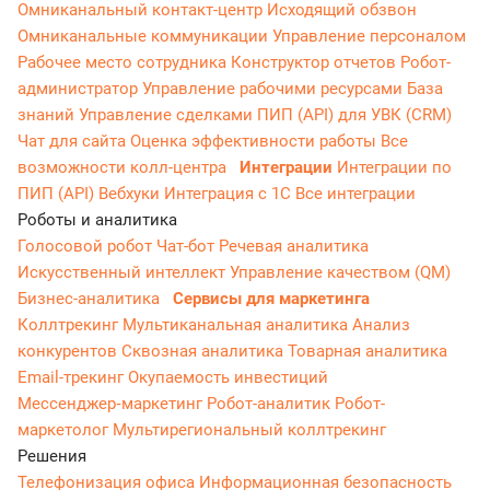
Омниканальный контакт-центр
Исходящий обзвон
Омниканальные коммуникации
Управление персоналом
Рабочее место сотрудника
Конструктор отчетов
Робот-
администратор
Управление рабочими ресурсами
База
знаний
Управление сделками
ПИП (API) для УВК (CRM)
Чат для сайта
Оценка эффективности работы
Все
возможности колл-центра
Интеграции
Интеграции по
ПИП (API)
Вебхуки
Интеграция с 1С
Все интеграции
Роботы и аналитика
Голосовой робот
Чат-бот
Речевая аналитика
Искусственный интеллект
Управление качеством (QM)
Бизнес-аналитика
Сервисы для маркетинга
Коллтрекинг
Мультиканальная аналитика
Анализ
конкурентов
Сквозная аналитика
Товарная аналитика
Email-трекинг
Окупаемость инвестиций
Мессенджер‑маркетинг
Робот-аналитик
Робот-
маркетолог
Мультирегиональный коллтрекинг
Решения
Телефонизация офиса
Информационная безопасность