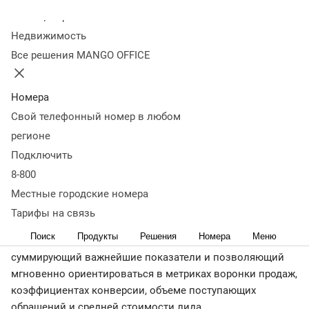
коллтрекинга
Колл-центр
Недвижимость
Все решения MANGO OFFICE
19 сентября 2019
29 292
Коллтрекинг MANGO OFFICE становится еще более
продуктивным решением для работы с маркетинговой
Номера
аналитикой. В осеннем обновлении сервис получает
Свой телефонный номер в любом
совершенно новые инструменты, кардинально
регионе
улучшающие взаимодействие с данными, а также
Подключить
некоторые дополнительные служебные функции,
8-800
облегчающие выполнение ежедневных задач
маркетолога.
Местные городские номера
Тарифы на связь
Главное нововведение: основным пользовательским
Поиск
Продукты
Решения
Номера
Меню
экраном с настоящего момента будет дашборд,
суммирующий важнейшие показатели и позволяющий
мгновенно ориентироваться в метриках воронки продаж,
коэффициентах конверсии, объеме поступающих
обращений и средней стоимости лида.