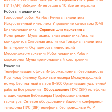
ПИП (API)
Вебхуки
Интеграция с 1С
Все интеграции
Роботы и аналитика
Голосовой робот
Чат-бот
Речевая аналитика
Искусственный интеллект
Управление качеством (QM)
Бизнес-аналитика
Сервисы для маркетинга
Коллтрекинг
Мультиканальная аналитика
Анализ
конкурентов
Сквозная аналитика
Товарная аналитика
Email-трекинг
Окупаемость инвестиций
Мессенджер‑маркетинг
Робот-аналитик
Робот-
маркетолог
Мультирегиональный коллтрекинг
Решения
Телефонизация офиса
Информационная безопасность
Крупному бизнесу
Красивые номера
Международный
номер
Бесплатный вызов 8−800
Организация удаленной
работы
Все решения
Оборудование
ПУС (SIP) телефоны
стационарные
Веб-камеры
Профессиональные
гарнитуры
Сетевое оборудование
Видео- и конференц-
телефоны
ПУС (SIP) телефоны беспроводные
VoIP