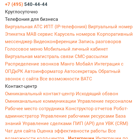
+7 (495)
540-44-44
Круглосуточно
Телефония для бизнеса
Виртуальная АТС
ИПТ (IP-телефония)
Виртуальный номер
Этикетка
МАВ сервис
Карусель номеров
Корпоративный
мессенджер
Видеоконференции
Запись разговоров
Голосовое меню
Мобильный личный кабинет
Виртуальная магистраль связи
СМС-рассылки
Распределение звонков
Манго Мобайл
Интеграция с
ОПДкРК
Автоинформатор
Автосекретарь
Обратный
звонок с сайта
Все возможности ВАТС
Контакт-центр
Омниканальный контакт-центр
Исходящий обзвон
Омниканальные коммуникации
Управление персоналом
Рабочее место сотрудника
Конструктор отчетов
Робот-
администратор
Управление рабочими ресурсами
База
знаний
Управление сделками
ПИП (API) для УВК (CRM)
Чат для сайта
Оценка эффективности работы
Все
возможности колл-центра
Интеграции
Интеграции по