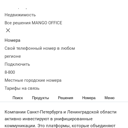
компаниями Санкт-
Колл-центр
Недвижимость
Петербурга и
Все решения MANGO OFFICE
Ленинградской области
Номера
за 2025 год
Свой телефонный номер в любом
регионе
25 марта
4 874
Подключить
Выручка по корпоративным SIM-картам выросла в 2 раза,
8-800
трафик Речевой аналитики — на 60%, продажи облачного
Местные городские номера
Контакт-центра — на 32%.
Тарифы на связь
Поиск
Продукты
Решения
Номера
Меню
Компании Санкт-Петербурга и Ленинградской области
активно инвестируют в унифицированные
коммуникации. Это платформы, которые объединяют