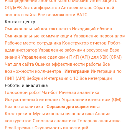
Распределение звонков
Манго Мобайл
Интеграция с
ОПДкРК
Автоинформатор
Автосекретарь
Обратный
звонок с сайта
Все возможности ВАТС
Контакт-центр
Омниканальный контакт-центр
Исходящий обзвон
Омниканальные коммуникации
Управление персоналом
Рабочее место сотрудника
Конструктор отчетов
Робот-
администратор
Управление рабочими ресурсами
База
знаний
Управление сделками
ПИП (API) для УВК (CRM)
Чат для сайта
Оценка эффективности работы
Все
возможности колл-центра
Интеграции
Интеграции по
ПИП (API)
Вебхуки
Интеграция с 1С
Все интеграции
Роботы и аналитика
Голосовой робот
Чат-бот
Речевая аналитика
Искусственный интеллект
Управление качеством (QM)
Бизнес-аналитика
Сервисы для маркетинга
Коллтрекинг
Мультиканальная аналитика
Анализ
конкурентов
Сквозная аналитика
Товарная аналитика
Email-трекинг
Окупаемость инвестиций