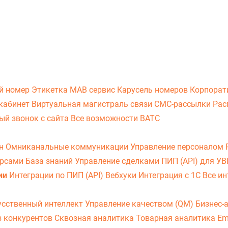
й номер
Этикетка
МАВ сервис
Карусель номеров
Корпорат
кабинет
Виртуальная магистраль связи
СМС-рассылки
Рас
ый звонок с сайта
Все возможности ВАТС
он
Омниканальные коммуникации
Управление персоналом
урсами
База знаний
Управление сделками
ПИП (API) для У
ии
Интеграции по ПИП (API)
Вебхуки
Интеграция с 1С
Все ин
усственный интеллект
Управление качеством (QM)
Бизнес-
з конкурентов
Сквозная аналитика
Товарная аналитика
Em