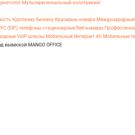
аркетолог
Мультирегиональный коллтрекинг
ность
Крупному бизнесу
Красивые номера
Международный
УС (SIP) телефоны стационарные
Веб-камеры
Профессиона
оводные
VoIP шлюзы
Мобильный Интернет 4G
Мобильные т
 под вывеской MANGO OFFICE