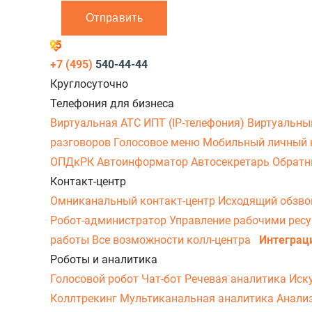
Отправить
+7 (495)
540-44-44
Круглосуточно
Телефония для бизнеса
Виртуальная АТС
ИПТ (IP-телефония)
Виртуальны
разговоров
Голосовое меню
Мобильный личный 
ОПДкРК
Автоинформатор
Автосекретарь
Обратн
Контакт-центр
Омниканальный контакт-центр
Исходящий обзв
Робот-администратор
Управление рабочими рес
работы
Все возможности колл-центра
Интеграц
Роботы и аналитика
Голосовой робот
Чат-бот
Речевая аналитика
Иск
Коллтрекинг
Мультиканальная аналитика
Анали