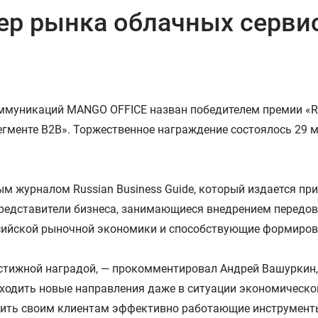
р рынка облачных сервис
ммуникаций MANGO OFFICE назван победителем премии «Rus
гменте B2B». Торжественное награждение состоялось 29 
 журналом Russian Business Guide, который издается пр
представители бизнеса, занимающиеся внедрением передо
сийской рыночной экономики и способствующие формиров
естижной наградой, — прокомментировал Андрей Вашуркин
аходить новые направления даже в ситуации экономическо
ить своим клиентам эффективно работающие инструменты