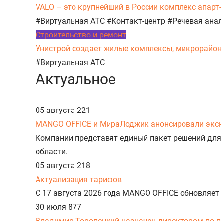
VALO – это крупнейший в России комплекс апарт
#Виртуальная АТС
#Контакт-центр
#Речевая ана
Строительство и ремонт
Унистрой создает жилые комплексы, микрорайоны,
#Виртуальная АТС
Актуальное
05 августа
221
MANGO OFFICE и МираЛоджик анонсировали экс
Компании представят единый пакет решений для
области.
05 августа
218
Актуализация тарифов
С 17 августа 2026 года MANGO OFFICE обновляет
30 июля
877
Владимир Торопецкий назначен директором по 