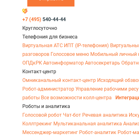
+7 (495)
540-44-44
Круглосуточно
Телефония для бизнеса
Виртуальная АТС
ИПТ (IP-телефония)
Виртуальны
разговоров
Голосовое меню
Мобильный личный 
ОПДкРК
Автоинформатор
Автосекретарь
Обратн
Контакт-центр
Омниканальный контакт-центр
Исходящий обзв
Робот-администратор
Управление рабочими рес
работы
Все возможности колл-центра
Интеграц
Роботы и аналитика
Голосовой робот
Чат-бот
Речевая аналитика
Иск
Коллтрекинг
Мультиканальная аналитика
Анали
Мессенджер‑маркетинг
Робот-аналитик
Робот-м