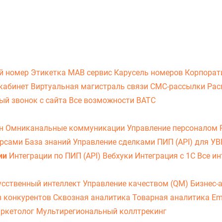
й номер
Этикетка
МАВ сервис
Карусель номеров
Корпорат
кабинет
Виртуальная магистраль связи
СМС-рассылки
Рас
ый звонок с сайта
Все возможности ВАТС
он
Омниканальные коммуникации
Управление персоналом
урсами
База знаний
Управление сделками
ПИП (API) для У
ии
Интеграции по ПИП (API)
Вебхуки
Интеграция с 1С
Все ин
усственный интеллект
Управление качеством (QM)
Бизнес-
з конкурентов
Сквозная аналитика
Товарная аналитика
Em
аркетолог
Мультирегиональный коллтрекинг