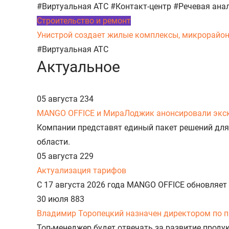
#Виртуальная АТС
#Контакт-центр
#Речевая ана
Строительство и ремонт
Унистрой создает жилые комплексы, микрорайоны,
#Виртуальная АТС
Актуальное
05 августа
234
MANGO OFFICE и МираЛоджик анонсировали экс
Компании представят единый пакет решений для
области.
05 августа
229
Актуализация тарифов
С 17 августа 2026 года MANGO OFFICE обновляет
30 июля
883
Владимир Торопецкий назначен директором по 
Топ-менеджер будет отвечать за развитие прод