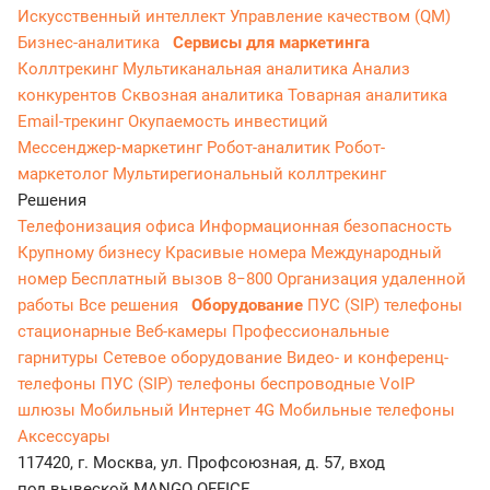
Искусственный интеллект
Управление качеством (QM)
Бизнес-аналитика
Сервисы для маркетинга
Коллтрекинг
Мультиканальная аналитика
Анализ
конкурентов
Сквозная аналитика
Товарная аналитика
Email-трекинг
Окупаемость инвестиций
Мессенджер‑маркетинг
Робот-аналитик
Робот-
маркетолог
Мультирегиональный коллтрекинг
Решения
Телефонизация офиса
Информационная безопасность
Крупному бизнесу
Красивые номера
Международный
номер
Бесплатный вызов 8−800
Организация удаленной
работы
Все решения
Оборудование
ПУС (SIP) телефоны
стационарные
Веб-камеры
Профессиональные
гарнитуры
Сетевое оборудование
Видео- и конференц-
телефоны
ПУС (SIP) телефоны беспроводные
VoIP
шлюзы
Мобильный Интернет 4G
Мобильные телефоны
Аксессуары
117420, г. Москва, ул. Профсоюзная, д. 57, вход
под вывеской MANGO OFFICE