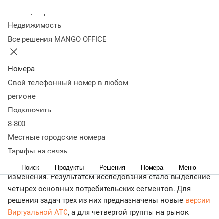
изменившиеся
Колл-центр
Недвижимость
потребности бизнеса
Все решения MANGO OFFICE
14 августа 2015
26 628
Номера
MANGO OFFICE (ООО «Манго Телеком») объявляет о
Свой телефонный номер в любом
введении новых тарифных планов флагманского
регионе
продукта — Виртуальной АТС, которые оптимально
Подключить
соответствуют изменившимся потребностям среднего и
малого бизнеса.
8-800
Местные городские номера
MANGO OFFICE вводит новую систему тарифов для услуг
Тарифы на связь
облачной телефонии, основанную на длительном
исследовании потребностей клиентов и тенденций их
Поиск
Продукты
Решения
Номера
Меню
изменения. Результатом исследования стало выделение
четырех основных потребительских сегментов. Для
решения задач трех из них предназначены новые
версии
Виртуальной АТС
, а для четвертой группы на рынок