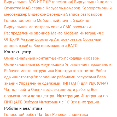
Виртуальная АТС
ИПТ (IP-телефония)
Виртуальный номер
Этикетка
МАВ сервис
Карусель номеров
Корпоративный
мессенджер
Видеоконференции
Запись разговоров
Голосовое меню
Мобильный личный кабинет
Виртуальная магистраль связи
СМС-рассылки
Распределение звонков
Манго Мобайл
Интеграция с
ОПДкРК
Автоинформатор
Автосекретарь
Обратный
звонок с сайта
Все возможности ВАТС
Контакт-центр
Омниканальный контакт-центр
Исходящий обзвон
Омниканальные коммуникации
Управление персоналом
Рабочее место сотрудника
Конструктор отчетов
Робот-
администратор
Управление рабочими ресурсами
База
знаний
Управление сделками
ПИП (API) для УВК (CRM)
Чат для сайта
Оценка эффективности работы
Все
возможности колл-центра
Интеграции
Интеграции по
ПИП (API)
Вебхуки
Интеграция с 1С
Все интеграции
Роботы и аналитика
Голосовой робот
Чат-бот
Речевая аналитика