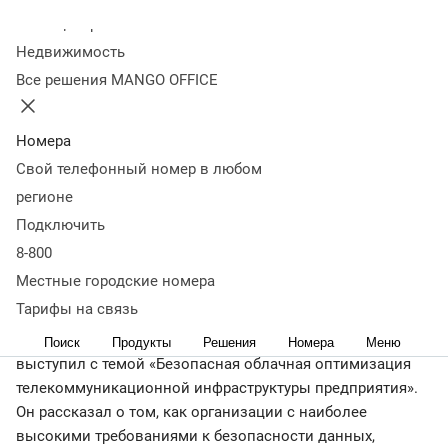
облако
Колл-центр
Недвижимость
Все решения MANGO OFFICE
10 ноября 2021
19 592
О повышении доверия к облачным услугам со стороны
крупного заказчика, о политике оптимизации затрат на
Номера
телеком-инфраструктуру и о том, в каких компаниях
Свой телефонный номер в любом
гибридные форматы становятся популярной моделью
регионе
ИТ-архитектуры – эти и другие вопросы раскрыли
Подключить
эксперты MANGO OFFICE на конференции «CNews Forum.
8-800
Информационные технологии завтра».
Местные городские номера
Алексей Лагутин, руководитель направления проектного
Тарифы на связь
внедрения MANGO OFFICE, разработчика программного
обеспечения и сервисов для бизнес-коммуникаций,
Поиск
Продукты
Решения
Номера
Меню
выступил с темой «Безопасная облачная оптимизация
телекоммуникационной инфраструктуры предприятия».
Он рассказал о том, как организации с наиболее
высокими требованиями к безопасности данных,