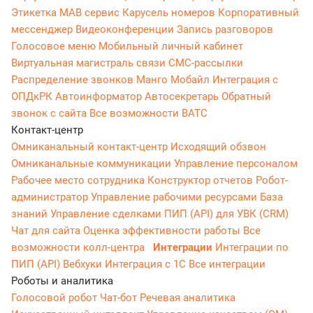
Этикетка
МАВ сервис
Карусель номеров
Корпоративный
мессенджер
Видеоконференции
Запись разговоров
Голосовое меню
Мобильный личный кабинет
Виртуальная магистраль связи
СМС-рассылки
Распределение звонков
Манго Мобайл
Интеграция с
ОПДкРК
Автоинформатор
Автосекретарь
Обратный
звонок с сайта
Все возможности ВАТС
Контакт-центр
Омниканальный контакт-центр
Исходящий обзвон
Омниканальные коммуникации
Управление персоналом
Рабочее место сотрудника
Конструктор отчетов
Робот-
администратор
Управление рабочими ресурсами
База
знаний
Управление сделками
ПИП (API) для УВК (CRM)
Чат для сайта
Оценка эффективности работы
Все
возможности колл-центра
Интеграции
Интеграции по
ПИП (API)
Вебхуки
Интеграция с 1С
Все интеграции
Роботы и аналитика
Голосовой робот
Чат-бот
Речевая аналитика