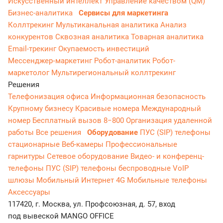
Искусственный интеллект
Управление качеством (QM)
Бизнес-аналитика
Сервисы для маркетинга
Коллтрекинг
Мультиканальная аналитика
Анализ
конкурентов
Сквозная аналитика
Товарная аналитика
Email-трекинг
Окупаемость инвестиций
Мессенджер‑маркетинг
Робот-аналитик
Робот-
маркетолог
Мультирегиональный коллтрекинг
Решения
Телефонизация офиса
Информационная безопасность
Крупному бизнесу
Красивые номера
Международный
номер
Бесплатный вызов 8−800
Организация удаленной
работы
Все решения
Оборудование
ПУС (SIP) телефоны
стационарные
Веб-камеры
Профессиональные
гарнитуры
Сетевое оборудование
Видео- и конференц-
телефоны
ПУС (SIP) телефоны беспроводные
VoIP
шлюзы
Мобильный Интернет 4G
Мобильные телефоны
Аксессуары
117420, г. Москва, ул. Профсоюзная, д. 57, вход
под вывеской MANGO OFFICE