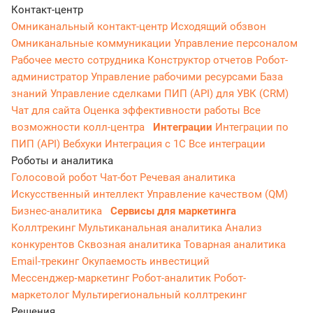
Контакт-центр
Омниканальный контакт-центр
Исходящий обзвон
Омниканальные коммуникации
Управление персоналом
Рабочее место сотрудника
Конструктор отчетов
Робот-
администратор
Управление рабочими ресурсами
База
знаний
Управление сделками
ПИП (API) для УВК (CRM)
Чат для сайта
Оценка эффективности работы
Все
возможности колл-центра
Интеграции
Интеграции по
ПИП (API)
Вебхуки
Интеграция с 1С
Все интеграции
Роботы и аналитика
Голосовой робот
Чат-бот
Речевая аналитика
Искусственный интеллект
Управление качеством (QM)
Бизнес-аналитика
Сервисы для маркетинга
Коллтрекинг
Мультиканальная аналитика
Анализ
конкурентов
Сквозная аналитика
Товарная аналитика
Email-трекинг
Окупаемость инвестиций
Мессенджер‑маркетинг
Робот-аналитик
Робот-
маркетолог
Мультирегиональный коллтрекинг
Решения