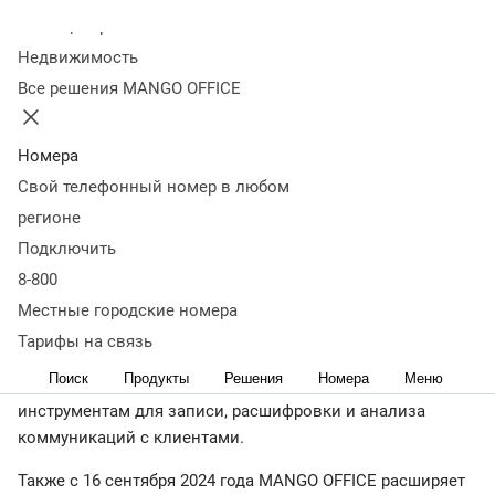
Колл-центр
03 сентября 2024
22 266
Недвижимость
Компания объявила о расширении географии
Все решения MANGO OFFICE
присутствия до 165 городов
С 16 сентября 2024 года услугами MANGO OFFICE смогут
Номера
воспользоваться колл- и контакт-центры, отделы продаж
Свой телефонный номер в любом
компаний из 19 городов России:
регионе
Октябрьский, Нефтекамск, Обнинск, Арзамас, Павлово,
Подключить
Горно-Алтайск, Абакан, Кызыл, Магадан, Биробиджан,
8-800
Нарьян-Мар, Дербент, Хасавюрт, Магас, Назрань, Элиста,
Местные городские номера
Нальчик, Майкоп, Черкесск.
Тарифы на связь
Увеличение зоны покрытия позволит местным
Поиск
Продукты
Решения
Номера
Меню
предпринимателям подключать свой бизнес к облачным
инструментам для записи, расшифровки и анализа
коммуникаций с клиентами.
Также с 16 сентября 2024 года MANGO OFFICE расширяет